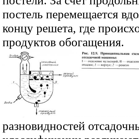
постели. За счет продоль
постель перемещается вд
концу решета, где происх
продуктов обогащения.
разновидностей отсадоч