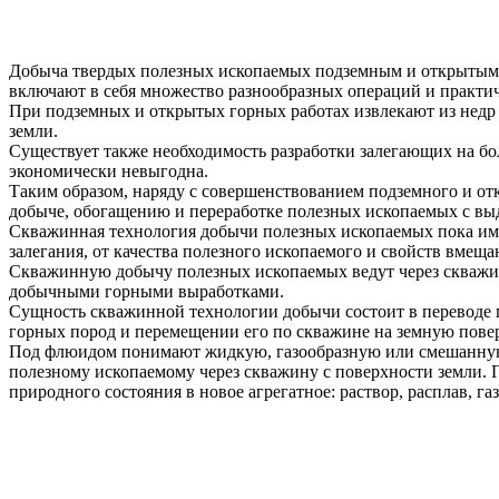
Добыча твердых полезных ископаемых подземным и открытым с
включают в себя множество разнообразных операций и практи
При подземных и открытых горных работах извлекают из недр
земли.
Существует также необходимость разработки залегающих на 
экономически невыгодна.
Таким образом, наряду с совершенствованием подземного и от
добыче, обогащению и переработке полезных ископаемых с выд
Скважинная технология добычи полезных ископаемых пока име
залегания, от качества полезного ископаемого и свойств вме
Скважинную добычу полезных ископаемых ведут через скважи
добычными горными выработками.
Сущность скважинной технологии добычи состоит в переводе п
горных пород и перемещении его по скважине на земную пове
Под флюидом понимают жидкую, газообразную или смешанную 
полезному ископаемому через скважину с поверхности земли. 
природного состояния в новое агрегатное: раствор, расплав, га