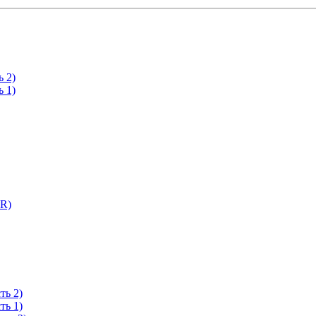
 2)
 1)
R)
ть 2)
ть 1)