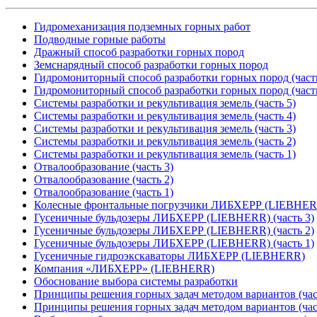
Гидромеханизация подземных горных работ
Подводные горные работы
Дражный способ разработки горных пород
Земснарядный способ разработки горных пород
Гидромониторный способ разработки горных пород (часть
Гидромониторный способ разработки горных пород (часть
Системы разработки и рекультивация земель (часть 5)
Системы разработки и рекультивация земель (часть 4)
Системы разработки и рекультивация земель (часть 3)
Системы разработки и рекультивация земель (часть 2)
Системы разработки и рекультивация земель (часть 1)
Отвалообразование (часть 3)
Отвалообразование (часть 2)
Отвалообразование (часть 1)
Колесные фронтальные погрузчики ЛИБХЕРР (LIEBHER
Гусеничные бульдозеры ЛИБХЕРР (LIEBHERR) (часть 3)
Гусеничные бульдозеры ЛИБХЕРР (LIEBHERR) (часть 2)
Гусеничные бульдозеры ЛИБХЕРР (LIEBHERR) (часть 1)
Гусеничные гидроэкскаваторы ЛИБХЕРР (LIEBHERR)
Компания «ЛИБХЕРР» (LIEBHERR)
Обоснование выбора системы разработки
Принципы решения горных задач методом вариантов (час
Принципы решения горных задач методом вариантов (час