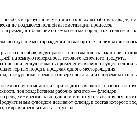
пособами требует присутствия в горных выработках людей, не 
чески не поддаются полной автоматизации процессов.
 и перемещают большие объемы пустых пород, значительную час
большой глубине месторождений низкосортных полезных ископа
крытого способов, ведут работы по созданию скважинной технол
ачей на земную поверхность готового конечного продукта.
ет ограниченную область применения в связи с существенной з
щающих горных пород в пределах одного месторождения.
ны, пробуренные с земной поверхности или из подземных горн
олезного ископаемого из природного твердого фазового состоя
рхность под воздействием рабочих агентов — флюидов.
среду, химически активную или инертную, являющуюся носите
Продуктивным флюидом называют флюид, в состав которого вход
зы, гидравлическая смесь — пульпа.