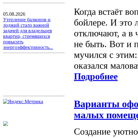
Когда встаёт во
05.08.2026
Утепление балконов и
бойлере. И это 
лоджий стало важной
отключают, а в 
задачей для владельцев
квартир, стремящихся
не быть. Вот и 
повысить
энергоэффективность...
мучился с этим:
оказался малова
Подробнее
Варианты офо
малых помещ
Создание уютно