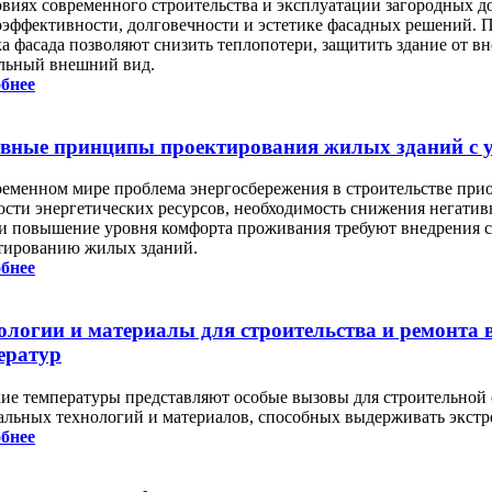
овиях современного строительства и эксплуатации загородных д
оэффективности, долговечности и эстетике фасадных решений. 
ка фасада позволяют снизить теплопотери, защитить здание от в
льный внешний вид.
бнее
вные принципы проектирования жилых зданий с у
ременном мире проблема энергосбережения в строительстве прио
ости энергетических ресурсов, необходимость снижения негати
 и повышение уровня комфорта проживания требуют внедрения 
тированию жилых зданий.
бнее
ологии и материалы для строительства и ремонта 
ератур
ие температуры представляют особые вызовы для строительной 
альных технологий и материалов, способных выдерживать экстр
бнее