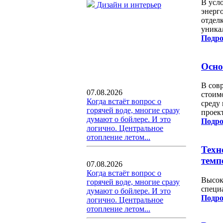
В усл
Дизайн и интерьер
энерг
отдел
уника
Подро
Осно
В сов
07.08.2026
стоим
Когда встаёт вопрос о
среду
горячей воде, многие сразу
проек
думают о бойлере. И это
Подро
логично. Центральное
отопление летом...
Техн
темп
07.08.2026
Когда встаёт вопрос о
Высок
горячей воде, многие сразу
специ
думают о бойлере. И это
Подро
логично. Центральное
отопление летом...