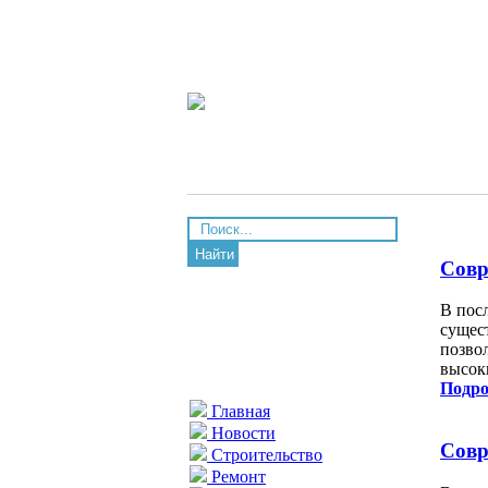
Найти
Совр
В пос
сущес
позво
высок
Подро
Главная
Новости
Совр
Строительство
Ремонт