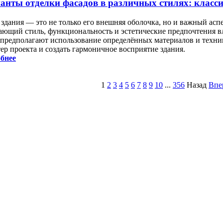
анты отделки фасадов в различных стилях: классик
здания — это не только его внешняя оболочка, но и важный аспе
ающий стиль, функциональность и эстетические предпочтения в
 предполагают использование определённых материалов и техник
ер проекта и создать гармоничное восприятие здания.
бнее
1
2
3
4
5
6
7
8
9
10
...
356
Назад
Впе