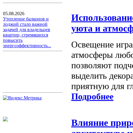
05.08.2026
Использование
Утепление балконов и
лоджий стало важной
уюта и атмос
задачей для владельцев
квартир, стремящихся
повысить
Освещение игра
энергоэффективность...
атмосферы любо
позволяют подч
выделить декор
приятную для гл
Подробнее
Влияние прир