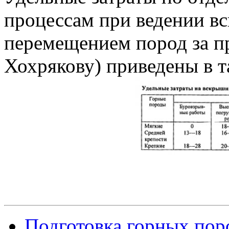
процессам при ведении в
перемещением пород за пр
Хохрякову) приведены в та
Подготовка горных пор