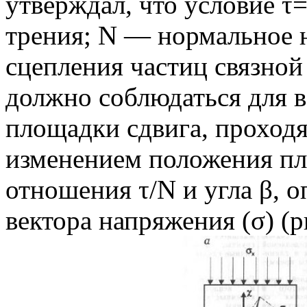
утверждал, что условие τ
трения; N — нормальное 
сцепления частиц связно
должно соблюдаться для 
площадки сдвига, проходя
изменением положения пл
отношения τ/N и угла β, 
вектора напряжения (σ) (ри