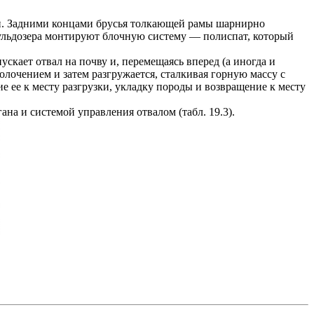
и. Задними концами брусья толкающей рамы шарнирно
бульдозера монтируют блочную систему — полиспат, который
скает отвал на почву и, перемещаясь вперед (а иногда и
олочением и затем разгружается, сталкивая горную массу с
е ее к месту разгрузки, укладку породы и возвращение к месту
а и системой управления отвалом (табл. 19.3).