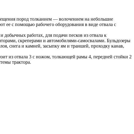
емещения пород толканием — волочением на небольшие
т ее с помощью рабочего оборудования в виде отвала с
 добычных работах, для подачи песков из отвала к
торами, скреперами и автомобилями-самосвалами. Бульдозеры
оя, снега и камней, засыпку ям и траншей, проходку канав,
тоит из отвала 3 с ножом, толкающей рамы 4, передней стойки 2
темы трактора.