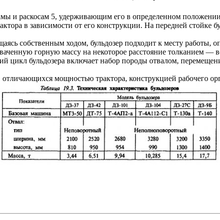
амы и раскосам 5, удерживающим его в определенном положени
актора в зависимости от его конструкции. На передней стойке 
ясь собственным ходом, бульдозер подходит к месту работы, опу
ахваченную горную массу на некоторое расстояние толканием — в
чий цикл бульдозера включает набор породы отвалом, перемещени
отличающихся мощностью трактора, конструкцией рабочего орган