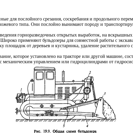
ные для послойного срезания, соскребания и продольного пер
ножевого типа. Они послойно вынимают породу и транспортирую
ведения горноразведочных открытых выработок, на вскрышных и
ироко применяют бульдозеры для совместной работы с экскава
 площадок от деревьев и кустарника, удаление растительного сл
вание, которое установлено на тракторе или другой машине, сос
ой с механическим управлением или гидроцилиндрами от гидросис