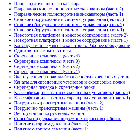
Производительность экскаватора
Гидравлические полнопоротные экскаваторы (часть 2)
Гидравлические полнопоротные экскаваторы (часть 1)
Силовое оборудование и системы управления (часть 3)
Силовое оборудование и системы управления (часть 2)
Силовое оборудование и системы управления (часть 1)
Поворотная платформа и ходовое оборудование (часть 2)
Поворотная платформа и ходовое оборудование (часть 1)
Конструктивные узлы экскаваторов. Рабочее оборудован
Одноковшовые экскаваторы
Скреперные комплексы (часть 4)
Скреперные комплексы (часть 3)
Скреперные комплексы (часть 2)
Скреперные комплексы (часть 1)
Эксплуатация и правила безопасности скреперных устан
Канаты для скреперных установок и скреперные полки
Скреперная лебедка и скреперные блоки
Классификация канатных скреперных установок (часть 2)
Классификация канатных скреперных установок (часть 1)
Погрузочно-транспортные машины (часть 2)
Погрузочно-транспортные машины (часть 1)
Эксплуатация погрузочных машин
Способы поддержания подземных горных выработок
Понятие о горном давлении (часть 2)
Понятие о горном давлении (часть 1)