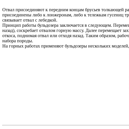
Отвал присоединяют к передним концам брусьев толкающей р
присоединены либо к лонжеронам, либо к тележкам гусениц тр
связывает отвал с лебедкой.
Принцип работы бульдозера заключается в следующем. Перемеща
назад), соскребает отвалом горную массу. Далее перемещает з
откоса, поднимая отвал или отходя назад. Таким образом, рабо
набора породы.
На горных работах применяют бульдозеры нескольких моделей, 