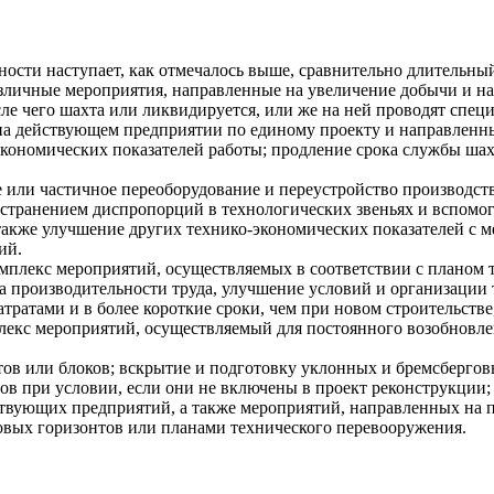
ости наступает, как отмечалось выше, сравнительно длительны
различные мероприятия, направленные на увеличение добычи и н
сле чего шахта или ликвидируется, или же на ней проводят спе
а действующем предприятии по единому проекту и направленны
ономических показателей работы; продление срока службы шах
 или частичное переоборудование и переустройство производст
 устранением диспропорций в технологических звеньях и вспом
 также улучшение других технико-экономических показателей с м
ий.
плекс мероприятий, осуществляемых в соответствии с планом т
а производительности труда, улучшение условий и организации 
тратами и в более короткие сроки, чем при новом строительств
кс мероприятий, осуществляемый для постоянного возобновле
ов или блоков; вскрытие и подготовку уклонных и бремсбергов
ов при условии, если они не включены в проект реконструкции; 
вующих предприятий, а также мероприятий, направленных на п
овых горизонтов или планами технического перевооружения.