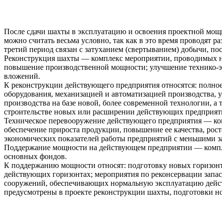
После сдачи шахты в эксплуатацию и освоения проектной мощн
можно считать весьма условно, так как в это время проводят 
третий период связан с затуханием (свертыванием) добычи, по
Реконструкция шахты — комплекс мероприятии, проводимых н
повышение производственной мощности; улучшение технико-эк
вложений.
К реконструкции действующего предприятия относятся: полное
оборудования, механизацией и автоматизацией производства,
производства на базе новой, более современной технологии, а
строительстве новых или расширении действующих предприят
Техническое перевооружение действующего предприятия — ком
обеспечение прироста продукции, повышение ее качества, рост
экономических показателей работы предприятий с меньшими за
Поддержание мощности на действующем предприятии — компле
основных фондов.
К поддержанию мощности относят: подготовку новых горизонт
действующих горизонтах; мероприятия по реконсервации запас
сооружений, обеспечивающих нормальную эксплуатацию дейст
предусмотрены в проекте реконструкции шахты, подготовки н