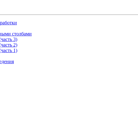
зработки
нными столбами
часть 3)
часть 2)
часть 1)
едения