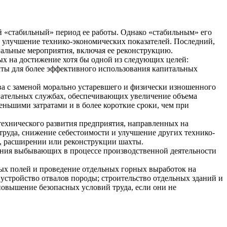
й «стабильный» период ее работы. Однако «стабильным» его
а улучшение технико-экономических показателей. Последний,
циальные мероприятия, включая ее реконструкцию.
х на достижение хотя бы одной из следующих целей:
ты для более эффективного использования капитальных
ва с заменой морально устаревшего и физически изношенного
огательных службах, обеспечивающих увеличение объема
еньшими затратами и в более короткие сроки, чем при
ехнического развития предприятия, направленных на
труда, снижение себестоимости и улучшение других технико-
е, расширении или реконструкции шахты.
ния выбывающих в процессе производственной деятельности
ых полей и проведение отдельных горных выработок на
устройство отвалов породы; строительство отдельных зданий и
овышение безопасных условий труда, если они не