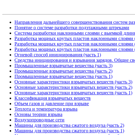
Направления дальнейшего совершенствования систем ра
Понятие о системе разработки подэтажными штреками
Система разработки наклонными слоями с выемкой дли
Разработка мощных крутых пластов наклонными слоями (
Разработка мощных крутых пластов наклонными слоями (
Разработка мощных крутых пластов наклонными слоями (
Огневой способ инициирования (часть 1)
Средства инициирования и взрывания зарядов. Общие св
Промышленные взрывчатые вещества (часть 3)
Промышленные взрывчатые вещества (часть 2)
Промышленные взрывчатые вещества (часть 1)
Основные характеристики взрывчатых веществ (часть 3)
Основные характеристики взрывчатых веществ (часть 2)
Основные характеристики взрывчатых веществ (часть 1)
Классификация взрывчатых веществ
Объем газов и давление при взрыве
Теплота и температура взрыва
Основы теории взрыва
Воздухопроводные сети
Машины для производства сжатого воздуха (часть 2)
Машины для производства сжатого воздуха (часть 1)