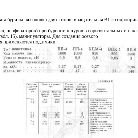
ята бурильная головка двух типов: вращательная ВГ с гидропри
л, перфораторов) при бурении шпуров в горизонтальных и нак
табл. 15), манипуляторы. Для создания осевого
ия применяются податчики.