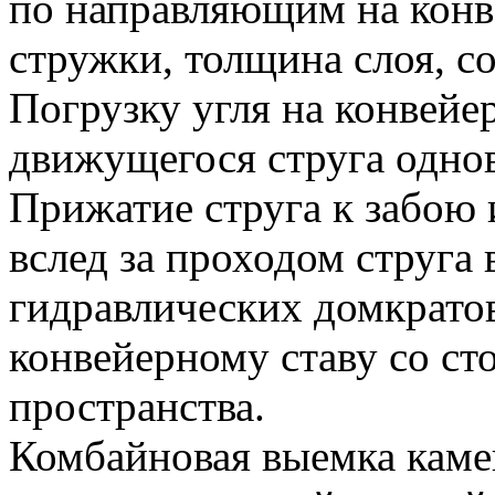
по направляющим на конв
стружки, толщина слоя, со
Погрузку угля на конвей
движущегося струга однов
Прижатие струга к забою
вслед за проходом струг
гидравлических домкрато
конвейерному ставу со с
пространства.
Комбайновая выемка каме