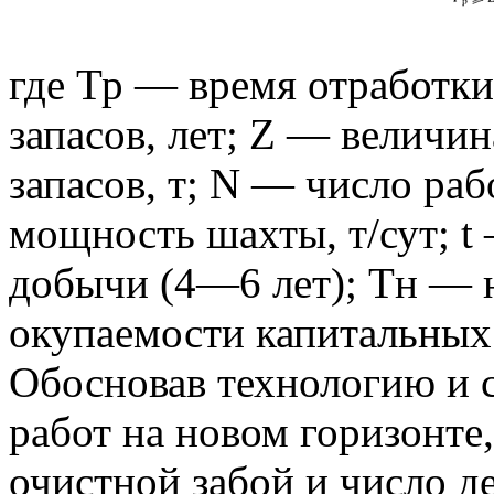
где Тр — время отработ
запасов, лет; Z — велич
запасов, т; N — число ра
мощность шахты, т/сут; t
добычи (4—6 лет); Тн — 
окупаемости капитальных 
Обосновав технологию и 
работ на новом горизонте
очистной забой и число д