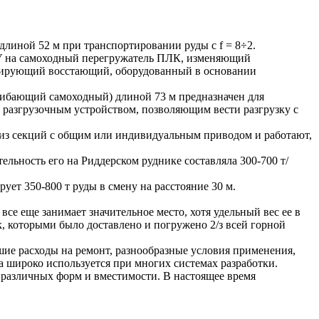
линой 52 м при транспортировании руды с f = 8÷2.
ВУ на самоходный перегружатель ПЛК, изменяющий
мулирующий восстающий, оборудованный в основании
гибающий самоходный) длиной 73 м предназначен для
 разгрузочным устройством, позволяющим вести разгрузку с
из секций с общим или индивидуальным приводом и работают,
льность его на Риддерском руднике составляла 300-700 т/
т 350-800 т руды в смену на расстояние 30 м.
се еще занимает значительное место, хотя удельный вес ее в
к, которыми было доставлено и погружено 2/з всей горной
ьшие расходы на ремонт, разнообразные условия применения,
 широко используется при многих системах разработки.
различных форм и вместимости. В настоящее время