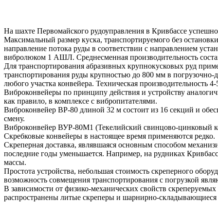
На шахте Первомайского рудоуправления в Кривбассе успешно
Максимальный размер куска, транспортируемого без остановк
направление потока руды в соответствии с направлением уст
вибролюком 1 АШЛ. Среднесменная производительность состави
Для транспортирования абразивных крупнокусковых руд прим
транспортирования руды крупностью до 800 мм в погрузочно-
любого участка конвейера. Техническая производительность 4-
Виброконвейеры по принципу действия и устройству аналогич
как правило, в комплексе с вибропитателями.
Виброконвейер ВР-80 длиной 32 м состоит из 16 секций и обес
смену.
Виброконвейер ВУР-80М1 (Текелийский свинцово-цинковый комб
Скребковые конвейеры в настоящее время применяются редко.
Скреперная доставка, являвшаяся основным способом механизир
последние годы уменьшается. Например, на рудниках Кривбасса
массы.
Простота устройства, небольшая стоимость скреперного оборуд
возможность совмещения транспортирования с погрузкой являю
В зависимости от физико-механических свойств скреперуемых
распространены литые скреперы и шарнирно-складывающиеся 