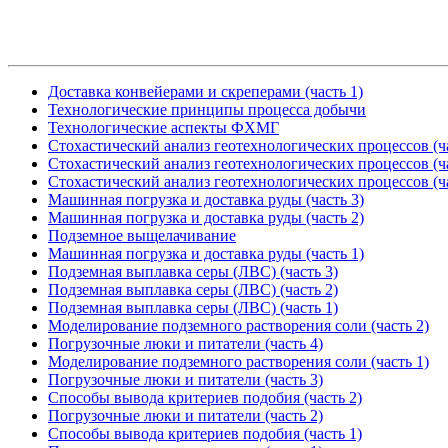
Доставка конвейерами и скреперами (часть 1)
Технологические принципы процесса добычи
Технологические аспекты ФХМГ
Стохастический анализ геотехнологических процессов (ча
Стохастический анализ геотехнологических процессов (ча
Стохастический анализ геотехнологических процессов (ча
Машинная погрузка и доставка руды (часть 3)
Машинная погрузка и доставка руды (часть 2)
Подземное выщелачивание
Машинная погрузка и доставка руды (часть 1)
Подземная выплавка серы (ЛВС) (часть 3)
Подземная выплавка серы (ЛВС) (часть 2)
Подземная выплавка серы (ЛВС) (часть 1)
Моделирование подземного растворения соли (часть 2)
Погрузочные люки и питатели (часть 4)
Моделирование подземного растворения соли (часть 1)
Погрузочные люки и питатели (часть 3)
Способы вывода критериев подобия (часть 2)
Погрузочные люки и питатели (часть 2)
Способы вывода критериев подобия (часть 1)