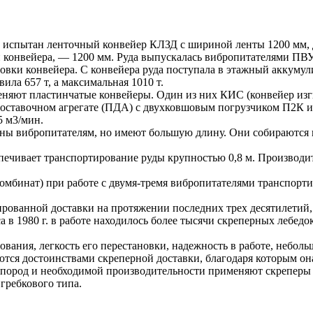
 испытан ленточный конвейер КЛЗД с шириной ленты 1200 мм, д
и конвейера, — 1200 мм. Руда выпускалась вибропитателями П
ановки конвейера. С конвейера руда поступала в этажный акку
ла 657 т, а максимальная 1010 т.
еняют пластинчатые конвейеры. Один из них КИС (конвейер из
доставочном агрегате (ПДА) с двухковшовым погрузчиком П2К и
5 м3/мин.
ны вибропитателям, но имеют большую длину. Они собираются 
печивает транспортирование руды крупностью 0,8 м. Производите
инат) при работе с двумя-тремя вибропитателями транспортируе
ованной доставки на протяжении последних трех десятилетий, в
 в 1980 г. в работе находилось более тысячи скреперных лебедо
ования, легкость его перестановки, надежность в работе, небол
тся достоинствами скреперной доставки, благодаря которым она
 пород и необходимой производительности применяют скреперы 
гребкового типа.