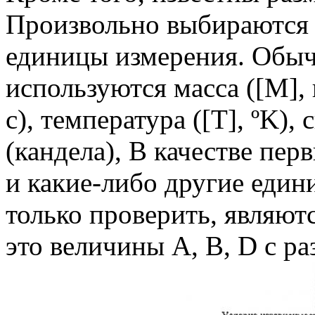
Произвольно выбираются 
единицы измерения. Обыч
используются масса ([М], к
с), температура ([T], ºK), с
(кандела), В качестве пе
и какие-либо другие еди
только проверить, являют
это величины А, В, D с р