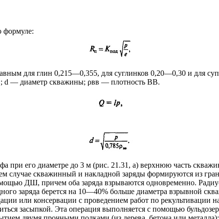
о формуле:
ным для глин 0,215—0,355, для суглинков 0,20—0,30 и для супе
; d — диаметр скважины; ρвв — плотность ВВ.
 при его диаметре до 3 м (рис. 21.31, а) верхнюю часть скважин
днем случае скважинный и накладной заряды формируются из гран
мощью ДШ, причем оба заряда взрываются одновременно. Радиус 
дного заряда берется на 10—40% больше диаметра взрывной скв
дации или консервации с проведением работ по рекультивации 
ться засыпкой. Эта операция выполняется с помощью бульдозер
тием двумя прочными полками (из дерева, бетона или металла)