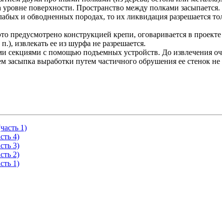
на уровне поверхности. Пространство между полками засыпается
лабых и обводненных породах, то их ликвидация разрешается т
то предусмотрено конструкцией крепи, оговаривается в проекте
п.), извлекать ее из шурфа не разрешается.
ми секциями с помощью подъемных устройств. До извлечения оч
м засыпка выработки путем частичного обрушения ее стенок не 
часть 1)
сть 4)
сть 3)
сть 2)
сть 1)