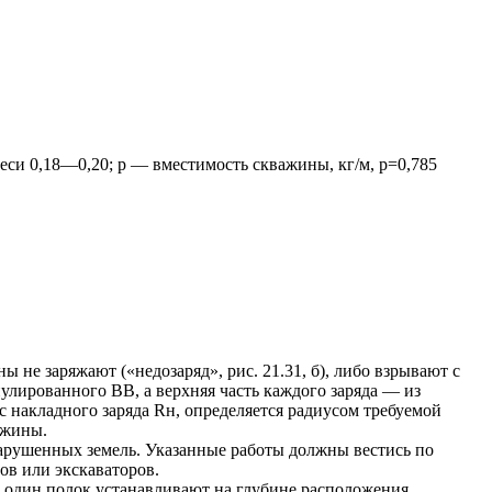
си 0,18—0,20; р — вместимость скважины, кг/м, р=0,785
ы не заряжают («недозаряд», рис. 21.31, б), либо взрывают с
улированного ВВ, а верхняя часть каждого заряда — из
накладного заряда Rн, определяется радиусом требуемой
ажины.
нарушенных земель. Указанные работы должны вестись по
ов или экскаваторов.
: один полок устанавливают на глубине расположения