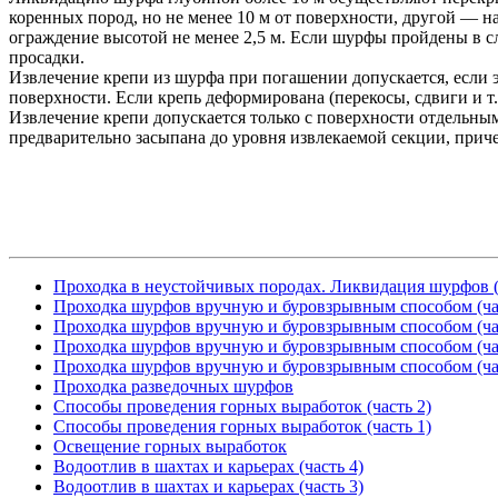
коренных пород, но не менее 10 м от поверхности, другой — 
ограждение высотой не менее 2,5 м. Если шурфы пройдены в с
просадки.
Извлечение крепи из шурфа при погашении допускается, если э
поверхности. Если крепь деформирована (перекосы, сдвиги и т. 
Извлечение крепи допускается только с поверхности отдельны
предварительно засыпана до уровня извлекаемой секции, приче
Проходка в неустойчивых породах. Ликвидация шурфов (
Проходка шурфов вручную и буровзрывным способом (ча
Проходка шурфов вручную и буровзрывным способом (ча
Проходка шурфов вручную и буровзрывным способом (ча
Проходка шурфов вручную и буровзрывным способом (ча
Проходка разведочных шурфов
Способы проведения горных выработок (часть 2)
Способы проведения горных выработок (часть 1)
Освещение горных выработок
Водоотлив в шахтах и карьерах (часть 4)
Водоотлив в шахтах и карьерах (часть 3)