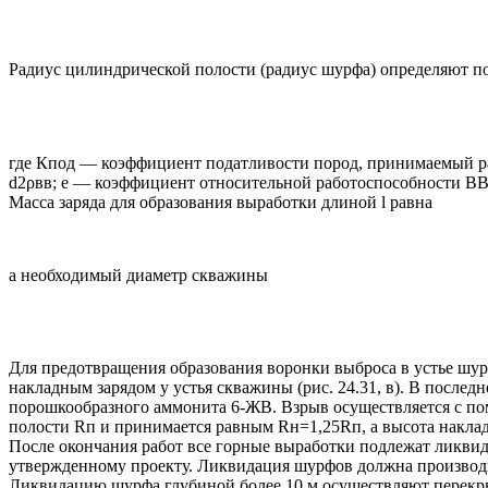
Радиус цилиндрической полости (радиус шурфа) определяют п
где Кпод — коэффициент податливости пород, принимаемый рав
d2ρвв; е — коэффициент относительной работоспособности ВВ
Масса заряда для образования выработки длиной l равна
а необходимый диаметр скважины
Для предотвращения образования воронки выброса в устье шурфа
накладным зарядом у устья скважины (рис. 24.31, в). В после
порошкообразного аммонита 6-ЖВ. Взрыв осуществляется с по
полости Rп и принимается равным Rн=1,25Rп, а высота накла
После окончания работ все горные выработки подлежат ликви
утвержденному проекту. Ликвидация шурфов должна производи
Ликвидацию шурфа глубиной более 10 м осуществляют перекры