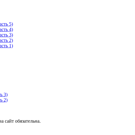
сть 5)
сть 4)
сть 3)
сть 2)
сть 1)
ь 3)
ь 2)
 сайт обязательна.