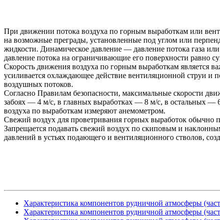
При движении потока воздуха по горным выработкам или вент
на возможные преграды, установленные под углом или перпенд
жидкости. Динамическое давление — давление потока газа или
давление потока на ограничивающие его поверхности равно су
Скорость движения воздуха по горным выработкам является важ
усиливается охлаждающее действие вентиляционной струи и п
воздушных потоков.
Согласно Правилам безопасности, максимальные скорости движ
забоях — 4 м/с, в главных выработках — 8 м/с, в остальных — 
воздуха по выработкам измеряют анемометром.
Свежий воздух для проветривания горных выработок обычно 
Запрещается подавать свежий воздух по скиповым и наклонным
давлений в устьях подающего и вентиляционного стволов, созд
Характеристика компонентов рудничной атмосферы (част
Характеристика компонентов рудничной атмосферы (част