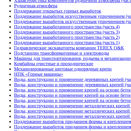
Характеристика компонентов рудничной атмосферы (част
Рудничная атмосфера
Поддержание открытых горных выработок
Поддержание выработок искусственным упрочнением (ча
Поддержание выработок искусственным упрочнением (ча
Поддержание выработанного пространства (часть 4)
Поддержание выработанного пространства (часть 3)
Поддержание выработанного пространства (часть 2)
Поддержание выработанного пространства (часть 1)
Гидравлические экскаваторты компании TEREX О&К
Подстанции трансформаторные и электроводы
Машины для транспортирования, подьема и механизации
Комбайны очистные и проходнические
Механизированные щитовые однорядные крепи
НПК «Горные машины»
Виды, конструкции и применение деревянных крепей (час
Виды, конструкции и применение деревянных крепей (час
Виды, конструкции и применение крепей на основе бетоно
Виды, конструкции и применение крепей на основе бетоно
Виды, конструкции и применение крепей на основе бетоно
Виды, конструкции и применение металлических крепей (
Виды, конструкции и применение металлических крепей (
Виды, конструкции и применение металлических крепей (
Поддержание выработок приданием формы и креплением 
Поддержание выработок приданием формы и креплением 