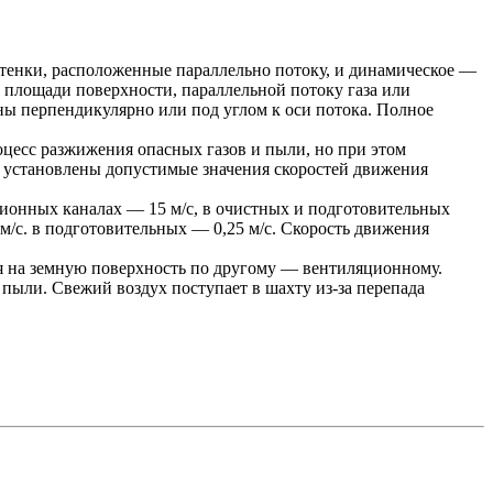
стенки, расположенные параллельно потоку, и динамическое —
 площади поверхности, параллельной потоку газа или
ы перпендикулярно или под углом к оси потока. Полное
оцесс разжижения опасных газов и пыли, но при этом
 установлены допустимые значения скоростей движения
ционных каналах — 15 м/с, в очистных и подготовительных
 м/с. в подготовительных — 0,25 м/с. Скорость движения
я на земную поверхность по другому — вентиляционному.
пыли. Свежий воздух поступает в шахту из-за перепада