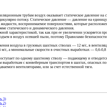
иляционным трубам воздух оказывает статическое давление на 
икулярно потоку. Статическое давление — давление на единицу
 жидкости, воспринимаемое поверхностями, которые расположен
мме статического и динамического давления.
ной характеристикой, так как при ее увеличении ускоряется пр
одъем в воздух осевшей пыли, поэтому Правилами безопасности
ения воздуха в грузовых шахтных стволах — 12 м/с, в вентиля
6 м/с, а минимальные скорости в очистных выработках — 0,6-0,8
поступает по одному шахтному стволу — подающему и отводитс
 выработкам с конвейерным транспортом в шахтах, опасных по 
аваемого вентиляторами, или за счет естественной тяги.
ь 3)
ь 2)