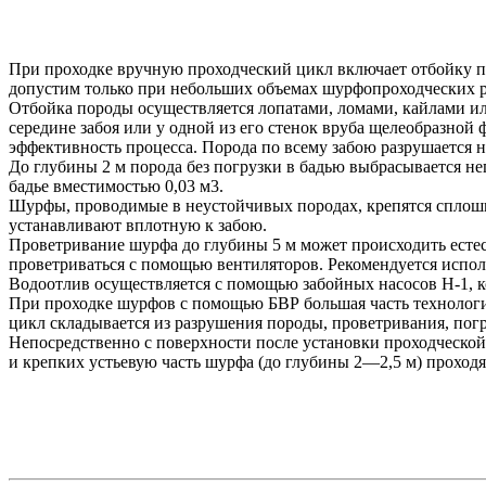
При проходке вручную проходческий цикл включает отбойку по
допустим только при небольших объемах шурфопроходческих р
Отбойка породы осуществляется лопатами, ломами, кайлами и
середине забоя или у одной из его стенок вруба щелеобразной
эффективность процесса. Порода по всему забою разрушается н
До глубины 2 м порода без погрузки в бадью выбрасывается не
бадье вместимостью 0,03 м3.
Шурфы, проводимые в неустойчивых породах, крепятся спло
устанавливают вплотную к забою.
Проветривание шурфа до глубины 5 м может происходить естест
проветриваться с помощью вентиляторов. Рекомендуется испо
Водоотлив осуществляется с помощью забойных насосов Н-1, ко
При проходке шурфов с помощью БВР большая часть технологи
цикл складывается из разрушения породы, проветривания, пог
Непосредственно с поверхности после установки проходческой
и крепких устьевую часть шурфа (до глубины 2—2,5 м) проход