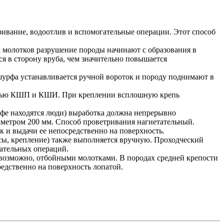
ривание, водоотлив и вспомогательные операции. Этот способ
 молотков разрушение породы начинают с образования в
ся в сторону вруба, чем значительно повышается
 шурфа устанавливается ручной вороток и породу поднимают в
репью КШП и КШИ. При креплении всплошную крепь
урфе находятся люди) выработка должна непрерывно
метром 200 мм. Способ проветривания нагнетательный.
к и выдачи ее непосредственно на поверхность.
сы, крепление) также выполняется вручную. Проходческий
гательных операций.
 возможно, отбойными молотками. В породах средней крепости
едственно на поверхность лопатой.