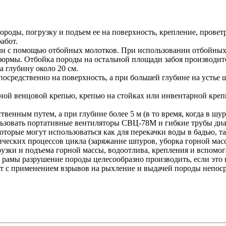
роды, погрузку и подъем ее на поверхность, крепление, провет
абот.
ли с помощью отбойных молотков. При использовании отбойных
 формы. Отбойка породы на остальной площади забоя производит
а глубину около 20 см.
посредственно на поверхность, а при большей глубине на устье
шной венцовой крепью, крепью на стойках или инвентарной к
венным путем, а при глубине более 5 м (в то время, когда в ш
льзовать портативные вентиляторы СВЦ-78М и гибкие трубы диа
торые могут использоваться как для перекачки воды в бадью, та
ческих процессов цикла (заряжание шпуров, уборка горной мас
рузки и подъема горной массы, водоотлива, крепления и вспомо
 рамы разрушение породы целесообразно производить, если это
ят с применением взрывов на рыхление и выдачей породы непоср