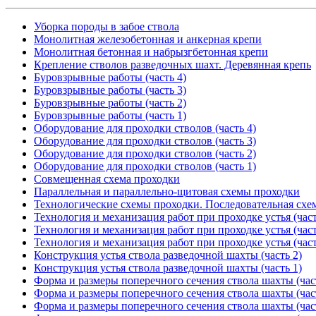
Уборка породы в забое ствола
Монолитная железобетонная и анкерная крепи
Монолитная бетонная и набрызгбетонная крепи
Крепление стволов разведочных шахт. Деревянная крепь
Буровзрывные работы (часть 4)
Буровзрывные работы (часть 3)
Буровзрывные работы (часть 2)
Буровзрывные работы (часть 1)
Оборудование для проходки стволов (часть 4)
Оборудование для проходки стволов (часть 3)
Оборудование для проходки стволов (часть 2)
Оборудование для проходки стволов (часть 1)
Совмещенная схема проходки
Параллельная и параллельно-щитовая схемы проходки
Технологические схемы проходки. Последовательная схе
Технология и механизация работ при проходке устья (част
Технология и механизация работ при проходке устья (част
Технология и механизация работ при проходке устья (част
Конструкция устья ствола разведочной шахты (часть 2)
Конструкция устья ствола разведочной шахты (часть 1)
Форма и размеры поперечного сечения ствола шахты (час
Форма и размеры поперечного сечения ствола шахты (час
Форма и размеры поперечного сечения ствола шахты (час