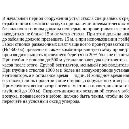
В начальный период сооружения устья ствола специальных средс
отработанного сжатого воздуха при наличии пневматических м
безопасности стволы должны непрерывно проветриваться с по
находиться не ближе 15 м от устья ствола. При этом должна и
до забоя не должно превышать 15 м, а при использовании грей
Забои стволов разведочных шахт чаще всего проветриваются по
(Нс>600 м) применяют также комбинированную схему проветри
производительность последнего берется на 20% больше нагнета
При глубине стволов до 500 м устанавливают два вентилятора.
часов после этого. Другой вентилятор, меньшей производительн
При глубине стволов 1000 м и более на воздухопроводе устана
вентилятора, а в остальное время — один. В холодное время на
составляет лишь проветривание стволов, сооружаемых в мерзл
Применяются вентиляторы осевые местного проветривания т
глубиной до 100 м). Скорость движения воздушной струи у забо
воздуха, подаваемого к забою, должно бьггь таким, чтобы не 
пересчете на условный оксид углерода.