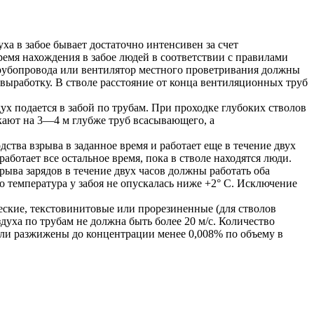
ха в забое бывает достаточно интенсивен за счет
ремя нахождения в забое людей в соответствии с правилами
рубопровода или вентилятор местного проветривания должны
 выработку. В стволе расстояние от конца вентиляционных труб
ух подается в забой по трубам. При проходке глубоких стволов
ают на 3—4 м глубже труб всасывающего, а
ства взрыва в заданное время и работает еще в течение двух
ботает все остальное время, пока в стволе находятся люди.
рыва зарядов в течение двух часов должны работать оба
о температура у забоя не опускалась ниже +2° С. Исключение
кие, текстовинитовые или прорезиненные (для стволов
духа по трубам не должна быть более 20 м/с. Количество
были разжижены до концентрации менее 0,008% по объему в