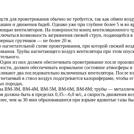
тв для проветривания обычно не требуется, так как обмен возду
ашин и движения бадей. Однако уже при глубине более 5 м во в
мощью вентиляторов. На поверхности конец вентиляционного т
сключаться возможность загрязнения свежей струи, подающейся в
ферных грузчиков — не более 20 м.
 нагнетательной схеме проветривания, при которой свежий возд
вания. Трубы нагнетающего воздух вентилятора при этом опуск
тельного.
 Один из них должен обеспечивать проветривание после производ
ости, должен обеспечивать нормальное состояние атмосферы и ра
вливают два последовательно включенных вентилятора. После вз
гнетаемый в ствол воздух подогревается калориферами, чтобы ег
ых породах.
ипа ВМ-ЗМ, ВМ-4М, ВМ-5М, ВМ-6М, ВМ-8М; трубы — металличес
я должна быть в пределах 0,35—6,0 м/с, а скорость движения воз
более, чем за 30 мин образовавшиеся при взрыве ядовитые газы 