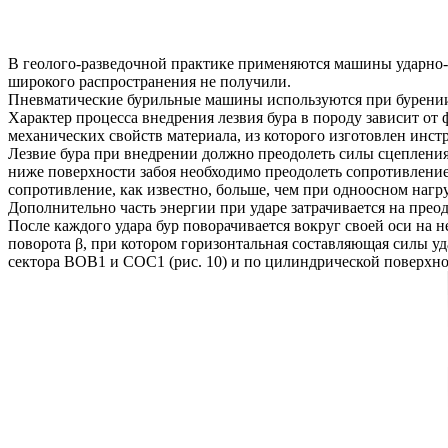
В геолого-разведочной практике применяются машины ударно-
широкого распространения не получили.
Пневматические бурильные машины используются при бурени
Характер процесса внедрения лезвия бура в породу зависит от
механических свойств материала, из которого изготовлен инс
Лезвие бура при внедрении должно преодолеть силы сцепления 
ниже поверхности забоя необходимо преодолеть сопротивление
сопротивление, как известно, больше, чем при одноосном нагр
Дополнительно часть энергии при ударе затрачивается на пре
После каждого удара бур поворачивается вокруг своей оси на 
поворота β, при котором горизонтальная составляющая силы уд
сектора ВОВ1 и СОС1 (рис. 10) и по цилиндрической поверхн