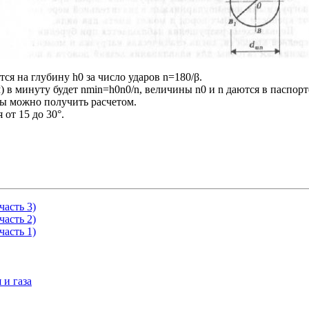
ся на глубину h0 за число ударов n=180/β.
) в минуту будет nmin=h0n0/n, величины n0 и n даются в паспор
ды можно получить расчетом.
от 15 до 30°.
асть 3)
асть 2)
асть 1)
 и газа