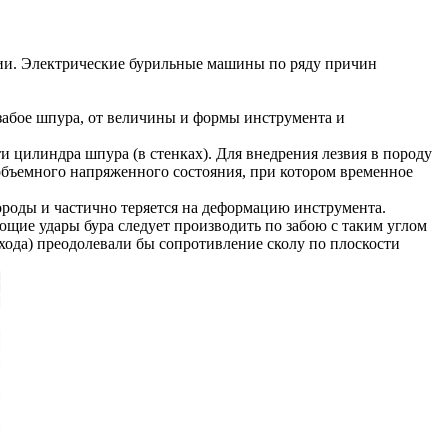
ии. Электрические бурильные машины по ряду причин
 забое шпура, от величины и формы инструмента и
 цилиндра шпура (в стенках). Для внедрения лезвия в породу
объемного напряженного состояния, при котором временное
ороды и частично теряется на деформацию инструмента.
ющие удары бура следует производить по забою с таким углом
 хода) преодолевали бы сопротивление сколу по плоскости