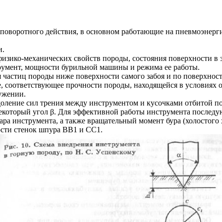
поворотного действия, в основном работающие на пневмоэнерг
и.
 физико-механических свойств породы, состояния поверхности в
трумент, мощности бурильной машины и режима ее работы.
частиц породы ниже поверхности самого забоя и по поверхности
, соответствующее прочности породы, находящейся в условиях 
ужении.
одоление сил трения между инструментом и кусочками отбитой п
некоторый угол β. Для эффективной работы инструмента последу
ара инструмента, а также вращательный момент бура (холостого
ости стенок шпура ВВ1 и СС1.