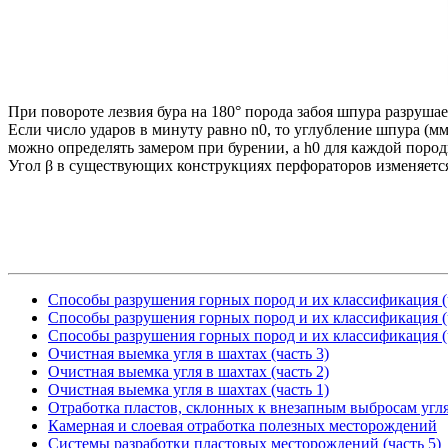
При повороте лезвия бура на 180° порода забоя шпура разрушает
Если число ударов в минуту равно n0, то углубление шпура (мм
можно определять замером при бурении, а h0 для каждой поро
Угол β в существующих конструкциях перфораторов изменяется 
Способы разрушения горных пород и их классификация (ч
Способы разрушения горных пород и их классификация (ч
Способы разрушения горных пород и их классификация (ч
Очистная выемка угля в шахтах (часть 3)
Очистная выемка угля в шахтах (часть 2)
Очистная выемка угля в шахтах (часть 1)
Отработка пластов, склонных к внезапным выбросам угля
Камерная и слоевая отработка полезных месторождений
Системы разработки пластовых месторождений (часть 5)