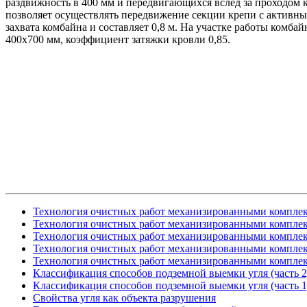
раздвижность в 400 мм и передвигающихся вслед за проходом 
позволяет осуществлять передвижение секции крепи с активн
захвата комбайна и составляет 0,8 м. На участке работы комб
400х700 мм, коэффициент затяжки кровли 0,85.
Технология очистных работ механизированными комплекс
Технология очистных работ механизированными комплекс
Технология очистных работ механизированными комплекс
Технология очистных работ механизированными комплекс
Технология очистных работ механизированными комплекс
Классификация способов подземной выемки угля (часть 2
Классификация способов подземной выемки угля (часть 1
Свойства угля как объекта разрушения