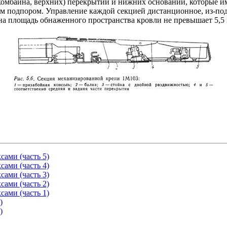
комбайна, верхних) перекрытий и нижних оснований, которые и
ым подпором. Управление каждой секцией дистанционное, из-по
айна площадь обнаженного пространства кровли не превышает 5,5
ами (часть 5)
ами (часть 4)
ами (часть 3)
ами (часть 2)
ами (часть 1)
)
)