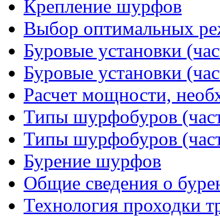
Крепление шурфов
Выбор оптимальных ре
Буровые установки (час
Буровые установки (час
Расчет мощности, необ
Типы шурфобуров (част
Типы шурфобуров (част
Бурение шурфов
Общие сведения о буре
Технология проходки т