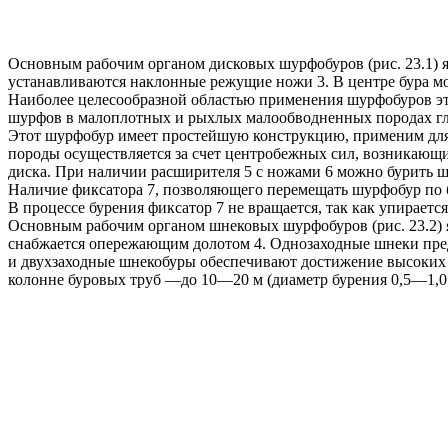
Основным рабочим органом дисковых шурфобуров (рис. 23.1) я
устанавливаются наклонные режущие ножи 3. В центре бура м
Наиболее целесообразной областью применения шурфобуров эт
шурфов в малоплотных и рыхлых малообводненных породах гл
Этот шурфобур имеет простейшую конструкцию, применим для 
породы осуществляется за счет центробежных сил, возникающи
диска. При наличии расширителя 5 с ножами 6 можно бурить шу
Наличие фиксатора 7, позволяющего перемещать шурфобур по б
В процессе бурения фиксатор 7 не вращается, так как упирае
Основным рабочим органом шнековых шурфобуров (рис. 23.2) я
снабжается опережающим долотом 4. Однозаходные шнеки пред
и двухзаходные шнекобуры обеспечивают достижение высоких с
колонне буровых труб —до 10—20 м (диаметр бурения 0,5—1,0 м,