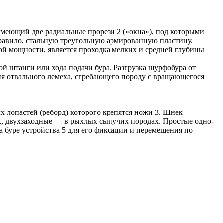
имеющий две радиальные прорези 2 («окна»), под которыми
равило, стальную треугольную армированную пластину.
й мощности, является проходка мелких и средней глубины
 штанги или хода подачи бура. Разгрузка шурфобура от
ия отвального лемеха, сгребающего породу с вращающегося
х лопастей (реборд) которого крепятся ножи 3. Шнек
, двухзаходные — в рыхлых сыпучих породах. Простые одно-
 буре устройства 5 для его фиксации и перемещения по