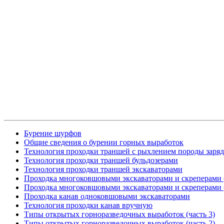
Бурение шурфов
Общие сведения о бурении горных выработок
Технология проходки траншей с рыхлением породы заря
Технология проходки траншей бульдозерами
Технология проходки траншей экскаваторами
Проходка многоковшовыми экскаваторами и скреперами (
Проходка многоковшовыми экскаваторами и скреперами (
Проходка канав одноковшовыми экскаваторами
Технология проходки канав вручную
Типы открытых горноразведочных выработок (часть 3)
Типы открытых горноразведочных выработок (часть 2)