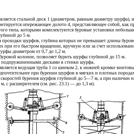
вляется стальной диск 1 (диаметром, равным диаметру шурфа), 
онтируется опережающее долото 4, представляющее собой, как п
ого типа, которыми комплектуются буровые установки небольшо
убиной до 5 м.
проходки шурфов, глубина которых не превышает длины буровой
х при его быстром вращении, вручную или за счет использован
рфы диаметром от 0,7 до 1,2 м.
уровой колонне, позволяет бурить шурфы глубиной до 15 м.
тся подпружиненными дисками в стенки шурфа.
вляется ведущая труба 1 со шнеком 2, к нижней кромке винтовы
почтительнее при бурении шурфов в мягких и плотных породах
коростей бурения шурфов глубиной до 5—7 м, а при наличии на
 с расширителем (см. рис. 23.1) — до 1,3 м).