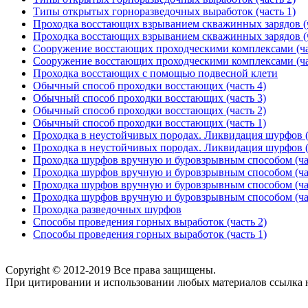
Типы открытых горноразведочных выработок (часть 1)
Проходка восстающих взрыванием скважинных зарядов (ч
Проходка восстающих взрыванием скважинных зарядов (ч
Сооружение восстающих проходческими комплексами (ча
Сооружение восстающих проходческими комплексами (ча
Проходка восстающих с помощью подвесной клети
Обычный способ проходки восстающих (часть 4)
Обычный способ проходки восстающих (часть 3)
Обычный способ проходки восстающих (часть 2)
Обычный способ проходки восстающих (часть 1)
Проходка в неустойчивых породах. Ликвидация шурфов (
Проходка в неустойчивых породах. Ликвидация шурфов (
Проходка шурфов вручную и буровзрывным способом (ча
Проходка шурфов вручную и буровзрывным способом (ча
Проходка шурфов вручную и буровзрывным способом (ча
Проходка шурфов вручную и буровзрывным способом (ча
Проходка разведочных шурфов
Способы проведения горных выработок (часть 2)
Способы проведения горных выработок (часть 1)
Copyright © 2012-2019 Все права защищены.
При цитировании и использовании любых материалов ссылка на