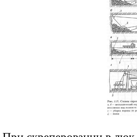
При скреперовании в люк 