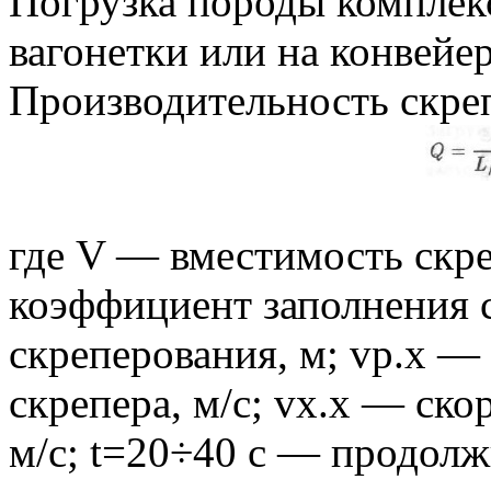
Погрузка породы комплек
вагонетки или на конвейер
Производительность скре
где V — вместимость скре
коэффициент заполнения 
скреперования, м; vр.х —
скрепера, м/с; vx.х — ско
м/с; t=20÷40 с — продолж