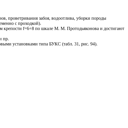
ов, проветривания забоя, водоотлива, уборки породы
еменно с проходкой).
м крепости f=6÷8 по шкале М. М. Протодьяконова и достигают
и пр.
и установками типа БУКС (табл. 31, рис. 94).