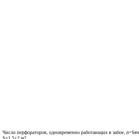
Число перфораторов, одновременно работающих в забое, n=Sвч/
S=1,5÷2 м2.