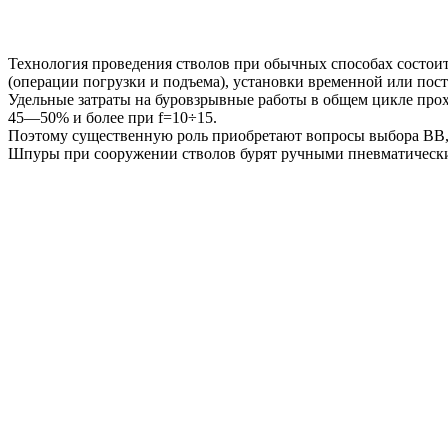
Технология проведения стволов при обычных способах состоит
(операции погрузки и подъема), установки временной или пост
Удельные затраты на буровзрывные работы в общем цикле прох
45—50% и более при f=10÷15.
Поэтому существенную роль приобретают вопросы выбора ВВ, к
Шпуры при сооружении стволов бурят ручными пневматически