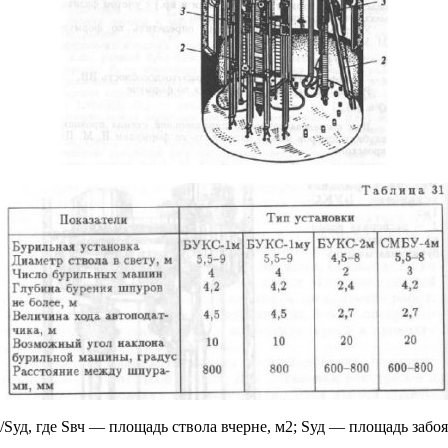
Sуд, где Sвч — площадь ствола вчерне, м2; Sуд — площадь забо