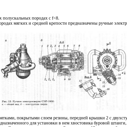
 полускальных породах с f<8.
ородах мягких и средней крепости предназначены ручные электр
коятками, покрытыми слоем резины, передней крышки 2 с двухс
назначенного для установки в нем хвостовика буровой штанги, 