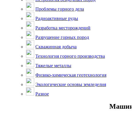
Проблемы горного дела
Радиоактивные руды
Разработка месторождений
Разрушение горных пород
Скважинная добыча
Технология горного производства
Тяжелые металлы
Физико-химическая геотехнология
Экологические основы земледелия
Разное
Машины