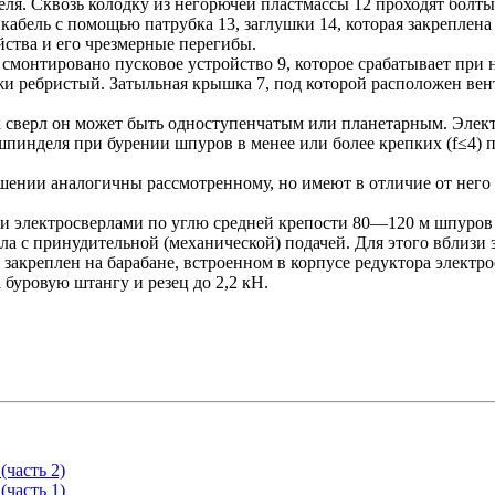
еля. Сквозь колодку из негорючей пластмассы 12 проходят болт
 кабель с помощью патрубка 13, заглушки 14, которая закреплена
йства и его чрезмерные перегибы.
 смонтировано пусковое устройство 9, которое срабатывает при
и ребристый. Затыльная крышка 7, под которой расположен вент
их сверл он может быть одноступенчатым или планетарным. Эл
я шпинделя при бурении шпуров в менее или более крепких (f≤4
нии аналогичны рассмотренному, но имеют в отличие от него 
 электросверлами по углю средней крепости 80—120 м шпуров 
ла с принудительной (механической) подачей. Для этого вблизи
о закреплен на барабане, встроенном в корпусе редуктора элект
 буровую штангу и резец до 2,2 кН.
часть 2)
часть 1)