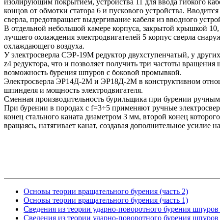
изолирующим покрытием, устройства 11 для ввода гибкого каб
концов от обмотки статора 6 и пускового устройства. Вводится
сверла, предотвращает выдергивание кабеля из вводного устро
В отдельной небольшой камере корпуса, закрытой крышкой 10,
лучшего охлаждения электродвигателей 5 корпус сверла снаруж
охлаждающего воздуха.
У электросверла СЭР-19М редуктор двухступенчатый, у друг
z4 редуктора, что и позволяет получить три частоты вращени
возможность бурения шпуров с боковой промывкой.
Электросверла ЭР14Д-2М и ЭР18Д-2М в конструктивном отноше
шпинделя и мощность электродвигателя.
Сменная производительность бурильщика при бурении ручными
При бурении в породах с f=3÷5 применяют ручные электросвер
конец стального каната диаметром 3 мм, второй конец которог
вращаясь, натягивает канат, создавая дополнительное усилие на
Основы теории вращательного бурения (часть 2)
Основы теории вращательного бурения (часть 1)
Сведения из теории ударно-поворотного бурения шпуров (
Сведения из теории ударно-поворотного бурения шпуров (