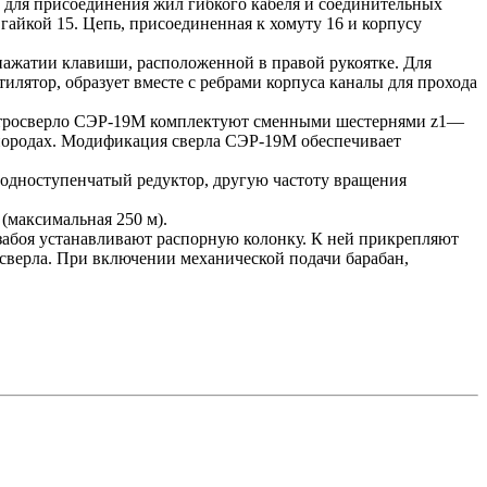
ы для присоединения жил гибкого кабеля и соединительных
 гайкой 15. Цепь, присоединенная к хомуту 16 и корпусу
 нажатии клавиши, расположенной в правой рукоятке. Для
илятор, образует вместе с ребрами корпуса каналы для прохода
ектросверло СЭР-19М комплектуют сменными шестернями z1—
) породах. Модификация сверла СЭР-19М обеспечивает
одноступенчатый редуктор, другую частоту вращения
(максимальная 250 м).
 забоя устанавливают распорную колонку. К ней прикрепляют
росверла. При включении механической подачи барабан,