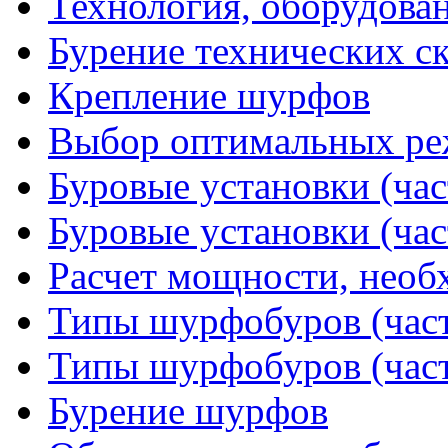
Технология, оборудова
Бурение технических с
Крепление шурфов
Выбор оптимальных ре
Буровые установки (час
Буровые установки (час
Расчет мощности, необ
Типы шурфобуров (част
Типы шурфобуров (част
Бурение шурфов