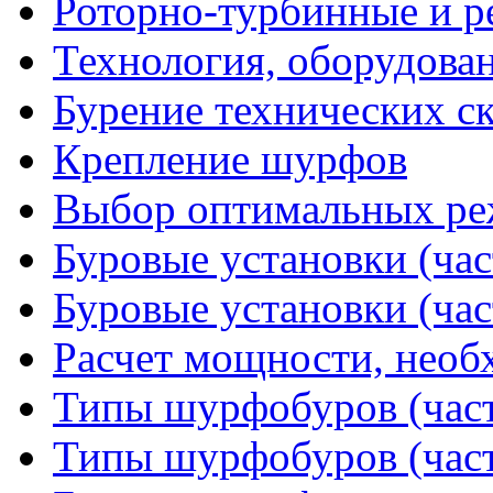
Роторно-турбинные и р
Технология, оборудова
Бурение технических с
Крепление шурфов
Выбор оптимальных ре
Буровые установки (час
Буровые установки (час
Расчет мощности, необ
Типы шурфобуров (част
Типы шурфобуров (част