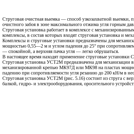
Струговая очистная выемка — способ узкозахватной выемки, п
очистного забоя в зоне максимального отжима угля горным да
Струговая установка работает в комплексе с механизированн
комплексы, в состав которых входят струговая установка и 
Комплексы и струговые установки предназначены для механизац
мощностью 0,55—2 м и углом падения до 25° при сопротивляем
— спокойной, а верхняя пачка угля — легко обрушаться.
В настоящее время находят применение струговые установки
Струговая установка УСТ2М предназначена для механизации вы
механизированной крепью МК97Д или МК98 на пластах мощност
падению при сопротивляемости угля резанию до 200 кН/м в н
Струговая установка УСТ2М (рис. 5.16) состоит из струга с 
балкой, гидро- и электрооборудования, оросительного устройст