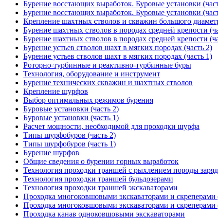
Бурение восстающих выработок. Буровые установки (част
Бурение восстающих выработок. Буровые установки (част
Крепление шахтных стволов и скважин большого диамет
Бурение шахтных стволов в породах средней крепости (ча
Бурение шахтных стволов в породах средней крепости (ча
Бурение устьев стволов шахт в мягких породах (часть 2)
Бурение устьев стволов шахт в мягких породах (часть 1)
Роторно-турбинные и реактивно-турбинные буры
Технология, оборудование и инструмент
Бурение технических скважин и шахтных стволов
Крепление шурфов
Выбор оптимальных режимов бурения
Буровые установки (часть 2)
Буровые установки (часть 1)
Расчет мощности, необходимой для проходки шурфа
Типы шурфобуров (часть 2)
Типы шурфобуров (часть 1)
Бурение шурфов
Общие сведения о бурении горных выработок
Технология проходки траншей с рыхлением породы заря
Технология проходки траншей бульдозерами
Технология проходки траншей экскаваторами
Проходка многоковшовыми экскаваторами и скреперами (
Проходка многоковшовыми экскаваторами и скреперами (
Проходка канав одноковшовыми экскаваторами