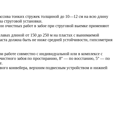
массива тонких стружек толщиной до 10—12 см на всю длину
а струговой установки.
и очистных работ в забое при струговой выемке применяют
лавах длиной от 150 до 250 м на пластах с вынимаемой
ласта должна быть не ниже средней устойчивости, гипсометрия
ри работе совместно с индивидуальной или в комплексе с
истного забоя по простиранию, 8° — по восстанию, 5° — по
е.
кового конвейера, верхним подвесным устройством и нижней