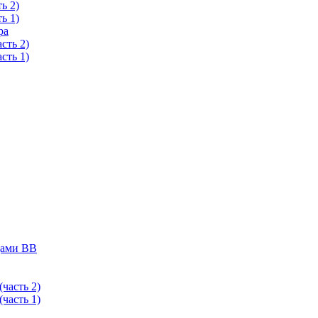
ь 2)
ь 1)
ра
сть 2)
сть 1)
дами ВВ
часть 2)
часть 1)