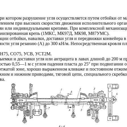
ри котором разрушение угля осуществляется путем отбойки от 
влением при высоких скоростях движения исполнительного орган
ыми или индивидуальными крепями. При комплексной механизаци
механизированная крепь (1МКС, МК97Д, МК98, М87УМС).
ии отбойки, навалки, доставки угля и передвижки конвейера в 
ости угля резанию (А) до 300 кН/м. Непосредственная кровля п
 СН75, СО75, УСВ, УСТ2М.
емки и доставки угля или антрацита в лавах длиной до 200 м п
ью 0,55—1 м с углом падения пласта до 25° при подвигании оч
еотжатой зоне, хорошо выраженном кливаже и постоянном отжим
верхним и нижним приводами, тяговой цепи, специального скреб
ва.