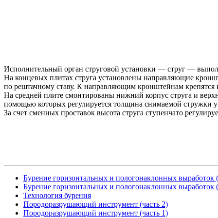
Исполнительный орган струговой установки — струг — выполн
На концевых плитах струга установлены направляющие кроншт
по рештачному ставу. К направляющим кронштейнам крепятся 
На средней плите смонтированы нижний корпус струга и верх
помощью которых регулируется толщина снимаемой стружки уг
За счет сменных проставок высота струга ступенчато регулируе
Бурение горизонтальных и пологонаклонных выработок (
Бурение горизонтальных и пологонаклонных выработок (
Технология бурения
Породоразрушающий инструмент (часть 2)
Породоразрушающий инструмент (часть 1)