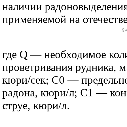
наличии радоновыделения
применяемой на отечеств
где Q — необходимое коли
проветривания рудника, м
кюри/сек; С0 — предельн
радона, кюри/л; С1 — ко
струе, кюри/л.