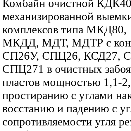
Комбайн очистной КДК400
механизированной выемки
комплексов типа МКД80
МКДД, МДТ, МДТР с кон
СП26У, СПЦ26, КСД27, 
СПЦ271 в очистных забоя
пластов мощностью 1,1-2
простиранию с углами нак
восстанию и падению с уг
сопротивляемости угля ре