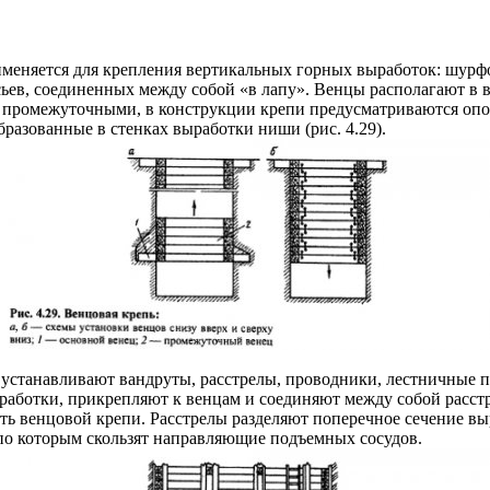
именяется для крепления вертикальных горных выработок: шурф
сьев, соединенных между собой «в лапу». Венцы располагают в 
ых промежуточными, в конструкции крепи предусматриваются о
бразованные в стенках выработки ниши (рис. 4.29).
станавливают вандруты, расстрелы, проводники, лестничные по
аботки, прикрепляют к венцам и соединяют между собой расстр
ь венцовой крепи. Расстрелы разделяют поперечное сечение вы
по которым скользят направляющие подъемных сосудов.