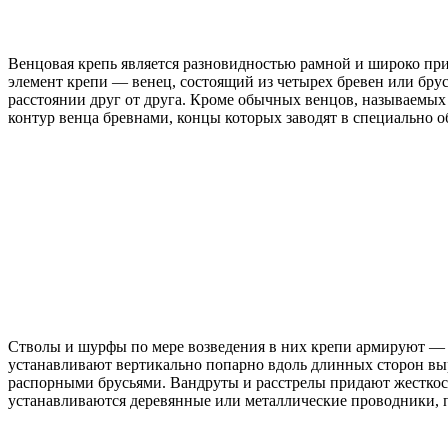
Венцовая крепь является разновидностью рамной и широко пр
элемент крепи — венец, состоящий из четырех бревен или бру
расстоянии друг от друга. Кроме обычных венцов, называем
контур венца бревнами, концы которых заводят в специально о
Стволы и шурфы по мере возведения в них крепи армируют — у
устанавливают вертикально попарно вдоль длинных сторон выр
распорными брусьями. Вандруты и расстрелы придают жесткост
устанавливаются деревянные или металлические проводники, 