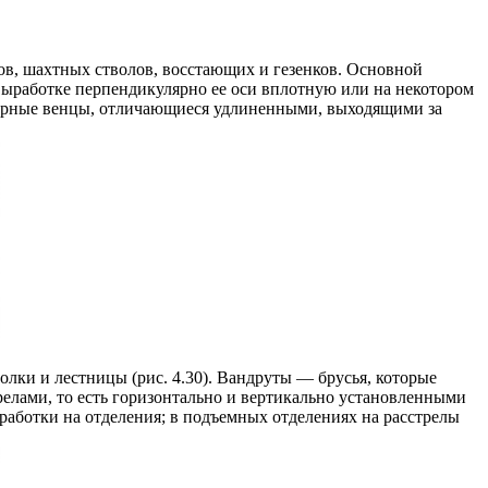
ов, шахтных стволов, восстающих и гезенков. Основной
выработке перпендикулярно ее оси вплотную или на некотором
порные венцы, отличающиеся удлиненными, выходящими за
лки и лестницы (рис. 4.30). Вандруты — брусья, которые
елами, то есть горизонтально и вертикально установленными
работки на отделения; в подъемных отделениях на расстрелы