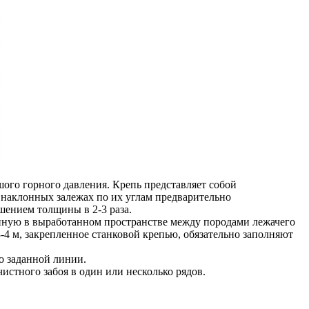
ого горного давления. Крепь представляет собой
 наклонных залежах по их углам предварительно
шением толщины в 2-3 раза.
енную в выработанном пространстве между породами лежачего
4 м, закрепленное станковой крепью, обязательно заполняют
о заданной линии.
стного забоя в один или несколько рядов.