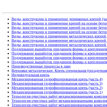
Виды, конструкции и применение деревянных крепей (час
Виды, конструкции и применение крепей на основе бетоно
Виды, конструкции и применение крепей на основе бетоно
Виды, конструкции и применение крепей на основе бетоно
Виды, конструкции и применение металлических крепей (
Виды, конструкции и применение металлических крепей (
Виды, конструкции и применение металлических крепей (
Поддержание выработок приданием формы и креплением 
Поддержание выработок приданием формы и креплением 
Поддержание выработок приданием формы и креплением 
Поддержание выработок приданием формы и креплением 
Производственные процессы в лаве
Верхняки металлические. Крепь специальная (посадочная
Индивидуальная крепь
Механизированная гидрофицированная крепь (часть 4)
Механизированная гидрофицированная крепь (часть 3)
Механизированная гидрофицированная крепь (часть 2)
Механизированная гидрофицированная крепь (часть 1)
Технология очистных работ механизированными комплекс
Технология очистных работ механизированными комплекс
Технология очистных работ механизированными комплекс