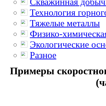
Скважинная добыч
Технология горног
Тяжелые металлы
Физико-химическая
Экологические осн
Разное
Примеры скоростног
(ч