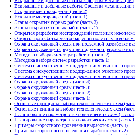
Вскрышные и добычные работы. Средства механизации (ч
Вскрышные и добычные работы. Средства механизации (ч
Вскрытие месторождений (часть 2)
Вскрытие месторождений (часть 1)
Этапы открытых горных работ (часть 2)
Этапы открытых горных работ (часть 1)
Открытая разработка месторождений полезных ископаемы
Открытая разработка месторождений полезных ископаемы
Охрана окружающей среды при подземной разработке руд 
Охрана окружающей среды при подземной разработке руд 
Методика выбора систем разработки (часть 2)
Методика выбора систем разработки (часть 1)
Система с искусственным поддержанием очистного простр
Система с искусственным поддержанием очистного простр
Система с искусственным поддержанием очистного простр
Охрана окружающей среды (часть 4)
Охрана окружающей среды (часть 3)
Охрана окружающей среды (часть 2)
Охрана окружающей среды (часть 1)
Основные принципы выбора технологических схем (часть
Основные принципы выбора технологических схем (часть
Планирование параметров технологических схем (часть 2
Планирование параметров технологических схем (часть 1
Примеры скоростного проведения выработок (часть 3)
Примеры скоростного проведения выработок (часть 2)