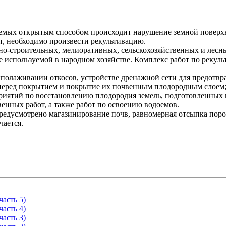
паемых открытым способом происходит нарушение земной поверх
т, необходимо произвести рекультивацию.
о-строительных, мелиоративных, сельскохозяйственных и лесны
используемой в народном хозяйстве. Комплекс работ по рекульт
ыполаживании откосов, устройстве дренажной сети для предотв
перед покрытием и покрытие их почвенным плодородным слоем; 
риятий по восстановлению плодородия земель, подготовленных г
венных работ, а также работ по освоению водоемов.
предусмотрено магазинирование почв, равномерная отсыпка пор
чается.
асть 5)
асть 4)
асть 3)