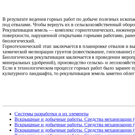
В результате ведения горных работ по добыче полезных иско
под отвалами. Чтобы вернуть их в сельскохозяйственный оборо
Рекультивация земель — комплекс горнотехнических, инженерн
поверхности, нарушенной открытыми горными работами, ранее 
биологический.
Горнотехнический этап заключается в планировке отвалов и в
химической мелиорации грунтов (известкование, гипсование) 
Биологическая рекультивация заключается в проведении мероп
минеральных удобрений), производство сельско- и лесохозяйст
Если в технологическом процессе горных работ было заранее 
культурного ландшафта, то рекультивация земель заметно облег
Системы разработки и их элементы
Вскрышные и добычные работы. Средства механизации (ч
Вскрышные и добычные работы. Средства механизации (ч
Вскрышные и добычные работы. Средства механизации (ч