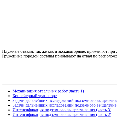
Плужные отвалы, так же как и экскаваторные, применяют при 
Груженные породой составы прибывают на отвал по расположе
Механизация отвальных работ (часть 1)
Конвейерный транспорт
Задачи дальнейших исследований подземного выщелачива
Задачи дальнейших исследований подземного выщелачива
Интенсификация подземного выщелачивания (часть 3)
Интенсификация подземного выщелачивания (часть 2)