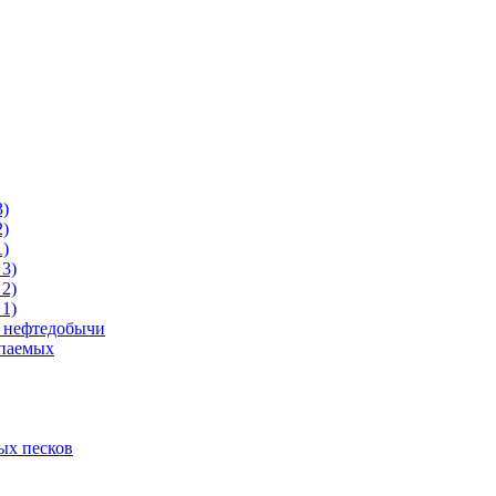
3)
2)
1)
3)
2)
1)
и нефтедобычи
опаемых
ых песков