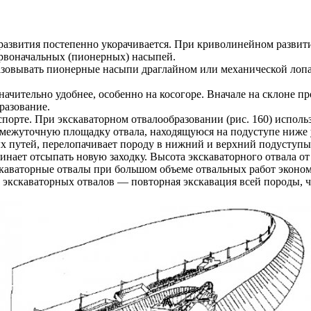
развития постепенно укорачивается. При криволинейном развити
ервоначальных (пионерных) насыпей.
азовывать пионерные насыпи драглайном или механической лопа
ачительно удобнее, особенно на косогоре. Вначале на склоне п
разование.
рте. При экскаваторном отвалообразовании (рис. 160) использ
ромежуточную площадку отвала, находящуюся на подуступе ниж
 путей, перелопачивает породу в нижний и верхний подуступы. 
инает отсыпать новую заходку. Высота экскаваторного отвала от 
скаваторные отвалы при большом объеме отвальных работ эконо
экскаваторных отвалов — повторная экскавация всей породы, ч