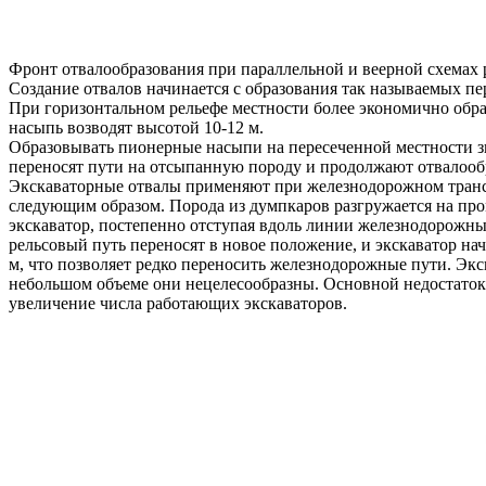
Фронт отвалообразования при параллельной и веерной схемах 
Создание отвалов начинается с образования так называемых п
При горизонтальном рельефе местности более экономично обр
насыпь возводят высотой 10-12 м.
Образовывать пионерные насыпи на пересеченной местности зн
переносят пути на отсыпанную породу и продолжают отвалооб
Экскаваторные отвалы применяют при железнодорожном транспо
следующим образом. Порода из думпкаров разгружается на п
экскаватор, постепенно отступая вдоль линии железнодорожных
рельсовый путь переносят в новое положение, и экскаватор нач
м, что позволяет редко переносить железнодорожные пути. Эк
небольшом объеме они нецелесообразны. Основной недостаток 
увеличение числа работающих экскаваторов.