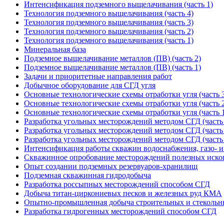
Интенсификация подземного выщелачивания (часть 1)
Технология подземного выщелачивания (часть 4)
Технология подземного выщелачивания (часть 3)
Технология подземного выщелачивания (часть 2)
Технология подземного выщелачивания (часть 1)
Минеральная база
Подземное выщелачивание металлов (ПВ) (часть 2)
Подземное выщелачивание металлов (ПВ) (часть 1)
Задачи и приоритетные направления работ
Добычное оборудование для СГД угля
Основные технологические схемы отработки угля (часть 
Основные технологические схемы отработки угля (часть 
Основные технологические схемы отработки угля (часть 
Разработка угольных месторождений методом СГД (часть 
Разработка угольных месторождений методом СГД (часть 
Разработка угольных месторождений методом СГД (часть 
Интенсификация работы скважин водоснабжения, газо- 
Скважинное опробование месторождений полезных иск
Опыт создании подземных резервуаров-хранилищ
Подземная скважинная гидродобыча
Разработка россыпных месторождений способом СГД
Добыча титан-циркониевых песков и железных руд КМА
Опытно-промышленная добыча строительных и стекольн
Разработка гидрогенных месторождений способом СГД