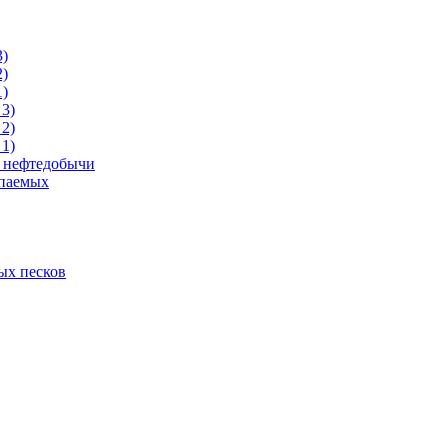
3)
2)
1)
3)
2)
1)
и нефтедобычи
опаемых
ых песков