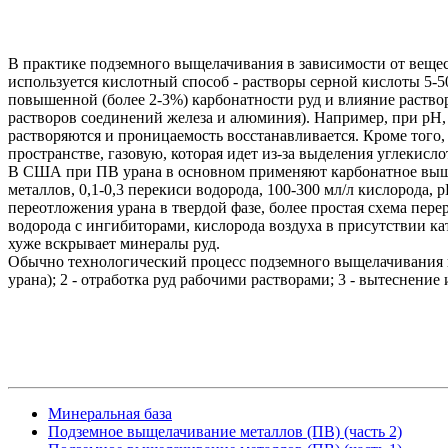
В практике подземного выщелачивания в зависимости от вещес
используется кислотный способ - растворы серной кислоты 5-5
повышенной (более 2-3%) карбонатности руд и влияние раство
растворов соединений железа и алюминия). Например, при рН,
растворяются и проницаемость восстанавливается. Кроме того
пространстве, газовую, которая идет из-за выделения углекис
В США при ПВ урана в основном применяют карбонатное выщела
металлов, 0,1-0,3 перекиси водорода, 100-300 мл/л кислорода, 
переотложения урана в твердой фазе, более простая схема пер
водорода с ингибиторами, кислорода воздуха в присутствии к
хуже вскрывает минералы руд.
Обычно технологический процесс подземного выщелачивания ве
урана); 2 - отработка руд рабочими растворами; 3 - вытеснение
Минеральная база
Подземное выщелачивание металлов (ПВ) (часть 2)