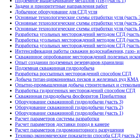
Подземное выщелачивание металлов (ПВ) (часть 1)
Задачи и приоритетные направления работ
Добычное оборудование для СГД угля
Основные технологические схемы отработки угля (часть 
Основные технологические схемы отработки угля (часть 
Основные технологические схемы отработки угля (часть 
Разработка угольных месторождений методом СГД (часть 
Разработка угольных месторождений методом СГД (часть 
Разработка угольных месторождений методом СГД (часть 
Интенсификация работы скважин водоснабжения, газо- 
Скважинное опробование месторождений полезных иск
Опыт создании подземных резервуаров-хранилищ
Подземная скважинная гидродобыча
Разработка россыпных месторождений способом СГД
Добыча титан-циркониевых песков и железных руд КМА
Опытно-промышленная добыча строительных и стекольн
Разработка гидрогенных месторождений способом СГД
Скважинная гидродобыча фосфоритов Прибалтики
Оборудование скважинной гидродобычи (часть 3)
Оборудование скважинной гидродобычи (часть 2)
Оборудование скважинной гидродобычи (часть 1)
Расчет параметров системы разработки
Расчет параметров доставки пород в камере
Расчет параметров гидромониторного разрушения
Технико-экономические показатели способа СГД (часть 2)