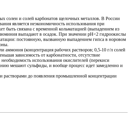
ых солеи и солей карбонатов щелочных металлов. В России
ивания является неэкономичность использования при
жет быть связана с временной кольматацией (выпадением из
и алюминия выпадают в осадок. При значении рН<2 гидроокислы
ьматации: постоянную, вызванную выпадением гипса в норовом
оны.
 аммония (концентрация рабочих растворов; 0,5-10 г/л солей
меньшая зависимость от карбонатности, отсутствие
и необходимость использования окислителей (перекиси
ванию мешают сульфиды, и вообще процесс идет замедленно и
быми растворами до появления промышленной концентрации