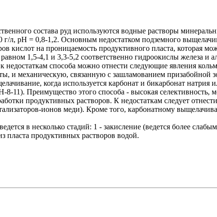
твенного состава руд используются водные растворы минеральн
0 г/л, рН = 0,8-1,2. Основным недостатком подземного выщелач
ров кислот на проницаемость продуктивного пласта, которая мо
 равном 1,5-4,1 и 3,3-5,2 соответственно гидроокислы железа 
, к недостаткам способа можно отнести следующие явления кол
лоты, и механическую, связанную с зашламованием призабойной з
чивание, когда используется карбонат и бикарбонат натрия или
рН-8-11). Преимущество этого способа - высокая селективность, 
еработки продуктивных растворов. К недостаткам следует отнест
атализаторов-ионов меди). Кроме того, карбонатному выщелачи
дется в несколько стадий: 1 - закисление (ведется более сла
 из пласта продуктивных растворов водой.