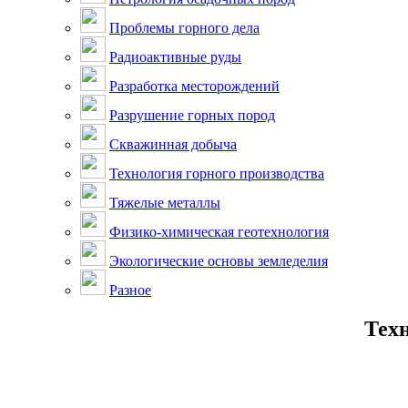
Проблемы горного дела
Радиоактивные руды
Разработка месторождений
Разрушение горных пород
Скважинная добыча
Технология горного производства
Тяжелые металлы
Физико-химическая геотехнология
Экологические основы земледелия
Разное
Тех