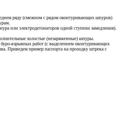
леднем ряду (смежном с рядом оконтуривающих шпуров)
урам.
ура или электродетонаторов одной ступени замедления).
олнительные холостые (незаряженные) шпуры.
е буро-взрывных работ (с выделением оконтуривающих
ва. Приведем пример паспорта на проходку штрека с