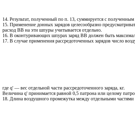
14. Результат, полученный по п. 13, суммируется с полученным 
15. Применение донных зарядов целесообразно предусматрив
расход ВВ на эти шпуры учитывается отдельно.
16. В оконтуривающих шпурах заряд ВВ должен быть максимал
17. В случае применения рассредоточенных зарядов число во
где q' — вес отдельной части рассредоточенного заряда, кг.
Величина q' принимается равной 0,5 патрона или целому патро
18. Длина воздушного промежутка между отдельными частями 