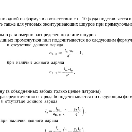
по одной из формул в соответствии с п. 10 (куда подставляется в
ать также для угловых оконтуривающих шпуров при прямоуголь
ьно равномерно распределен по длине шпуров.
здушных промежутков nв.п подсчитывается по следующим формул
ну (в обводненных забоях только целые патроны).
рассредоточенного заряда lв подсчитывается по следующим фор