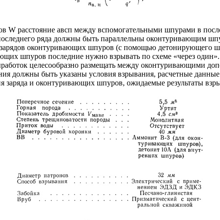
уров W расстояние авсп между вспомогательными шпурами в пос
 последнего ряда должны быть параллельны оконтуривающим шп
 зарядов оконтуривающих шпуров (с помощью детонирующего шн
ющих шпуров последние нужно взрывать по схеме «через один».
выработок целесообразно размещать между оконтуривающими доп
ания должны быть указаны условия взрывания, расчетные данны
ия заряда и оконтуривающих шпуров, ожидаемые результаты взры