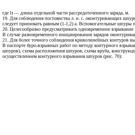
где lз — длина отдельной части рассредоточенного заряда, м.
19. Для соблюдения постоянства л. н. с. оконтуривающих шп
следует принимать равным (1-1,2) а. Вспомогательные шпуры
20. Целесообразно предусматривать одновременное взрывание
В случае разновременного инициирования зарядов оконтурива
21. Для более точного соблюдения криволинейных контуров 
В паспорте буро-взрывных работ по методу контурного взрыв
шпуров), схема расположения шпуров, схема вруба, конструкц
осуществлением контурного взрывания шпуров (рис. 70):