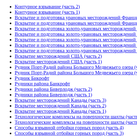
Контурное взрывание (часть 2)
Контурное взрывание (часть 1)
Вскрытие и подготовка урановых месторождений Франции
Вскрытие и подготовка урановых месторождений Франции
Вскрытие и подготовка золото-урановых месторождений 
Вскрытие и подготовка золото-урановых месторождений 
Вскрытие и подготовка золото-урановых месторождений 
Вскрытие и подготовка золото-урановых месторождений 
Вскрытие и подготовка золото-урановых месторождений 
Вскрытие месторождений США (часть 2)
Вскрытие месторождений США (часть 1)
Рудник Порт-Радий района Большого Медвежьего озера (ч
Рудник Порт-Радий района Большого Медвежьего озера (ч
Рудник Бикрофт
Рудники района Банкрофт
Рудники района Биверлодж (часть 2)
Рудники района Биверлодж (часть 1)
Вскрытие месторождений Канады (часть 3)
Вскрытие месторождений Канады (часть 2)
Вскрытие месторождений Канады (часть 1)
Технологические комплексы на поверхности шахты (часть
Технологические комплексы на поверхности шахты (часть
Способы взрывной отбойки горных пород (часть 4)
Способы взрывной отбойки горных пород (часть 3)