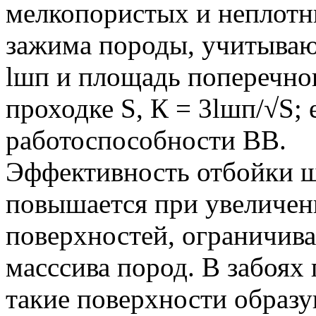
мелкопористых и неплотн
зажима породы, учитыва
lшп и площадь поперечног
проходке S, К = 3lшп/√S;
работоспособности ВВ.
Эффективность отбойки 
повышается при увеличен
поверхностей, ограничив
масссива пород. В забоях
такие поверхности образ