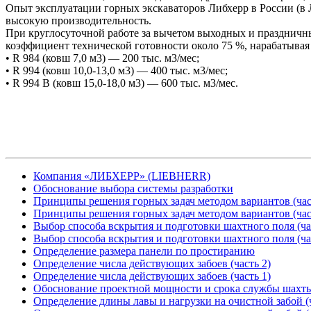
Опыт эксплуатации горных экскаваторов Либхерр в России (в 
высокую производительность.
При круглосуточной работе за вычетом выходных и праздничн
коэффициент технической готовности около 75 %, нарабатывая 
• R 984 (ковш 7,0 м3) — 200 тыс. м3/мес;
• R 994 (ковш 10,0-13,0 м3) — 400 тыс. м3/мес;
• R 994 В (ковш 15,0-18,0 м3) — 600 тыс. м3/мес.
Компания «ЛИБХЕРР» (LIEBHERR)
Обоснование выбора системы разработки
Принципы решения горных задач методом вариантов (час
Принципы решения горных задач методом вариантов (час
Выбор способа вскрытия и подготовки шахтного поля (ча
Выбор способа вскрытия и подготовки шахтного поля (ча
Определение размера панели по простиранию
Определение числа действующих забоев (часть 2)
Определение числа действующих забоев (часть 1)
Обоснование проектной мощности и срока службы шахт
Определение длины лавы и нагрузки на очистной забой (ч