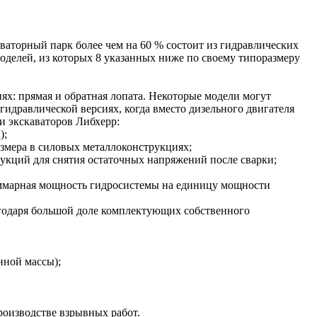
ваторный парк более чем на 60 % состоит из гидравлических
оделей, из которых 8 указанных ниже по своему типоразмеру
иях: прямая и обратная лопата. Некоторые модели могут
огидравлической версиях, когда вместо дизельного двигателя
и экскаваторов Либхерр:
);
змера в силовых металлоконструкциях;
рукций для снятия остаточных напряжений после сварки;
уммарная мощность гидросистемы на единицу мощности
агодаря большой доле комплектующих собственного
нной массы);
роизводстве взрывных работ.