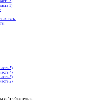
асть 2)
асть 1)
т
ских схем
хты
асть 5)
асть 4)
асть 3)
асть 2)
 сайт обязательна.