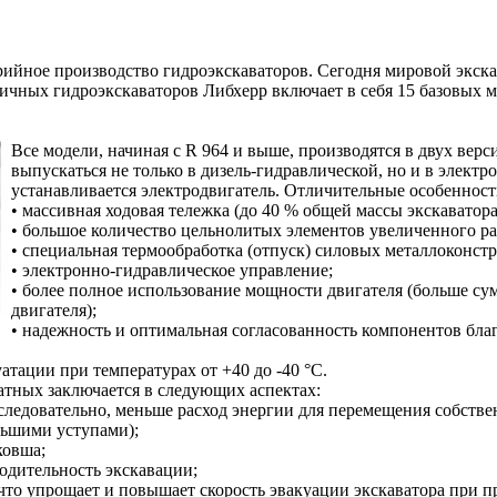
рийное производство гидроэкскаваторов. Сегодня мировой экска
ичных гидроэкскаваторов Либхерр включает в себя 15 базовых м
Все модели, начиная с R 964 и выше, производятся в двух верс
выпускаться не только в дизель-гидравлической, но и в электр
устанавливается электродвигатель. Отличительные особенност
• массивная ходовая тележка (до 40 % общей массы экскаватора
• большое количество цельнолитых элементов увеличенного ра
• специальная термообработка (отпуск) силовых металлоконст
• электронно-гидравлическое управление;
• более полное использование мощности двигателя (больше с
двигателя);
• надежность и оптимальная согласованность компонентов бл
тации при температурах от +40 до -40 °С.
атных заключается в следующих аспектах:
(следовательно, меньше расход энергии для перемещения собстве
ньшими уступами);
ковша;
водительность экскавации;
что упрощает и повышает скорость эвакуации экскаватора при п