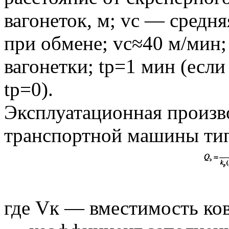
вагонеток, м; vс — средн
при обмене; vс≈40 м/мин;
вагонетки; tр=1 мин (если
tр=0).
Эксплуатационная произв
транспортной машины тип
где Vк — вместимость ко