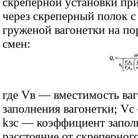
скреперной установки при
через скреперный полок 
груженой вагонетки на по
смен:
где Vв — вместимость ва
заполнения вагонетки; Vс
kзс — коэффициент запол
расстояние от скреперног