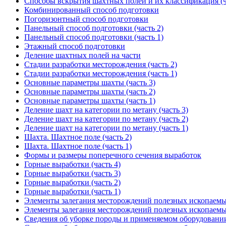
Способы вскрытия шахтных полей и их классификация (ч
Комбинированный способ подготовки
Погоризонтный способ подготовки
Панельный способ подготовки (часть 2)
Панельный способ подготовки (часть 1)
Этажный способ подготовки
Деление шахтных полей на части
Стадии разработки месторождения (часть 2)
Стадии разработки месторождения (часть 1)
Основные параметры шахты (часть 3)
Основные параметры шахты (часть 2)
Основные параметры шахты (часть 1)
Деление шахт на категории по метану (часть 3)
Деление шахт на категории по метану (часть 2)
Деление шахт на категории по метану (часть 1)
Шахта. Шахтное поле (часть 2)
Шахта. Шахтное поле (часть 1)
Формы и размеры поперечного сечения выработок
Горные выработки (часть 4)
Горные выработки (часть 3)
Горные выработки (часть 2)
Горные выработки (часть 1)
Элементы залегания месторождений полезных ископаемых
Элементы залегания месторождений полезных ископаемых
Сведения об уборке породы и применяемом оборудовании 