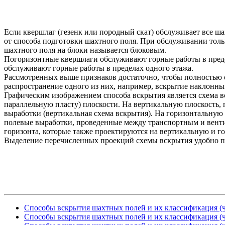
Если квершлаг (гезенк или породный скат) обслуживает все ша
от способа подготовки шахтного поля. При обслуживании тол
шахтного поля на блоки называется блоковым.
Погоризонтные квершлаги обслуживают горные работы в преде
обслуживают горные работы в пределах одного этажа.
Рассмотренных выше признаков достаточно, чтобы полностью о
распространение одного из них, например, вскрытие наклон
Графическим изображением способа вскрытия является схема в
параллельную пласту) плоскости. На вертикальную плоскость
выработки (вертикальная схема вскрытия). На горизонтальную
полевые выработки, проведенные между транспортным и венти
горизонта, которые также проектируются на вертикальную и г
Выделение перечисленных проекций схемы вскрытия удобно при
Способы вскрытия шахтных полей и их классификация (ч
Способы вскрытия шахтных полей и их классификация (ч