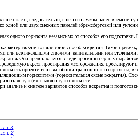
хтное поле и, следовательно, срок его службы равен времени с
ько одной или двух смежных панелей (бремсберговой или уклон
лах одного горизонта независимо от способов его подготовки.
характеризовать тот или иной способ вскрытия. Такой признак,
ными или вертикальными стволами, капитальными или этажными
скрытия. Она представляется в виде проекций горных выработо
, проводимую вкрест простирания месторождения, проектируют 
 плоскость проектируют выработки транспортного горизонта, вк
ляционным горизонтами (горизонтальная схема вскрытия). Схе
оризонтальную (или наклонную) плоскости.
 анализе и синтезе вариантов способов вскрытия и подготовки
асть 3)
асть 2)