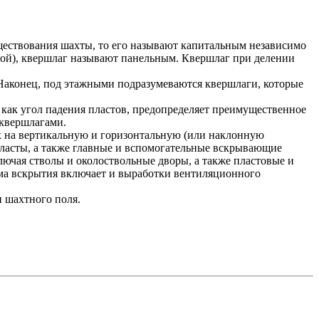
уществования шахты, то его называют капитальным независимо
ной), квершлаг называют панельным. Квершлаг при делении
 Наконец, под этажными подразумеваются квершлаги, которые
 как угол падения пластов, предопределяет преимущественное
 квершлагами.
к на вертикальную и горизонтальную (или наклонную
пласты, а также главные и вспомогательные вскрывающие
лючая стволы и околоствольные дворы, а также пластовые и
ма вскрытия включает и выработки вентиляционного
 шахтного поля.