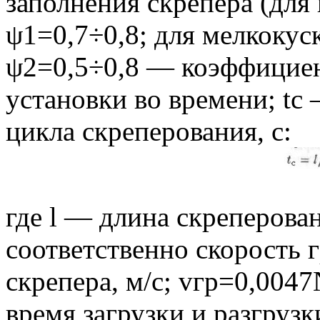
заполнения скрепера (для
ψ1=0,7÷0,8; для мелкокус
ψ2=0,5÷0,8 — коэффициен
установки во времени; tс
цикла скреперования, с:
где l — длина скреперован
соответственно скорость г
скрепера, м/с; vгр=0,004
время загрузки и разгруз