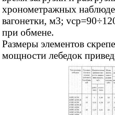
хронометражных наблюде
вагонетки, м3; vср=90÷120
при обмене.
Размеры элементов скреп
мощности лебедок приведе