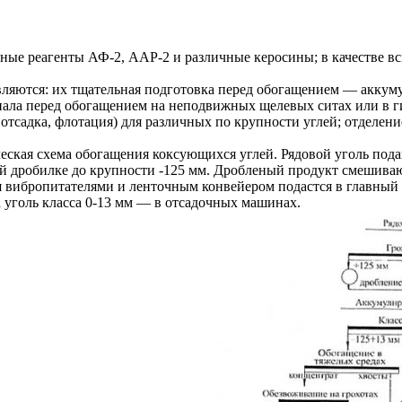
рные реагенты АФ-2, ААР-2 и различные керосины; в качестве 
вляются: их тщательная подготовка перед обогащением — аккуму
ала перед обогащением на неподвижных щелевых ситах или в г
отсадка, флотация) для различных по крупности углей; отделен
ческая схема обогащения коксующихся углей. Рядовой уголь под
й дробилке до крупности -125 мм. Дробленый продукт смешивают
 вибропитателями и ленточным конвейером подастся в главный 
а уголь класса 0-13 мм — в отсадочных машинах.