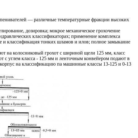
вспенивателей — различные температурные фракции высоких
лирование, дозировка; мокрое механическое грохочение
идравлических классификаторах; применение комплекса
ие и классификация тонких шламов и илов; полное замыкание
ают на колосниковый грохот с шириной щели 125 мм, класс
 с углем класса - 125 мм и ленточным конвейером подают в
корпус на классификацию па машинные классы 13-125 и 0-13