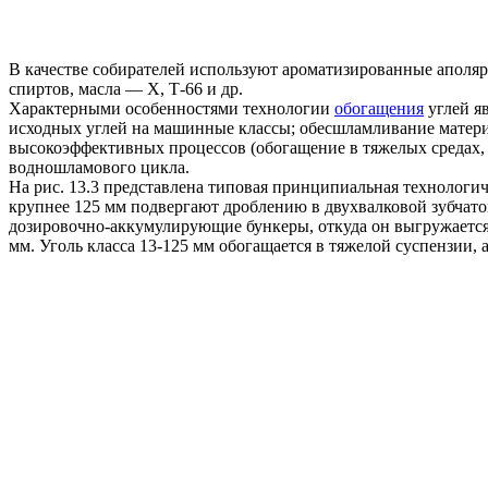
В качестве собирателей используют ароматизированные аполя
спиртов, масла — X, Т-66 и др.
Характерными особенностями технологии
обогащения
углей я
исходных углей на машинные классы; обесшламливание матери
высокоэффективных процессов (обогащение в тяжелых средах, 
водношламового цикла.
На рис. 13.3 представлена типовая принципиальная технологи
крупнее 125 мм подвергают дроблению в двухвалковой зубчато
дозировочно-аккумулирующие бункеры, откуда он выгружается
мм. Уголь класса 13-125 мм обогащается в тяжелой суспензии, 