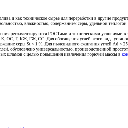
ива и как техническое сырье для переработки в другие продукт
: зольностью, влажностью, содержанием серы, удельной теплотой
щения регламентируются ГОСТами и техническими условиями в з
К, ОС, Г, КЖ, ГЖ, СС. Для обогащения углей этого вида устано
ержание серы St < 1 %. Для пылевидного сжигания углей Ad < 25
углей, обусловлено универсальностью, производственной просто
ных шламов с целью повышения извлечения горючей массы в
ко