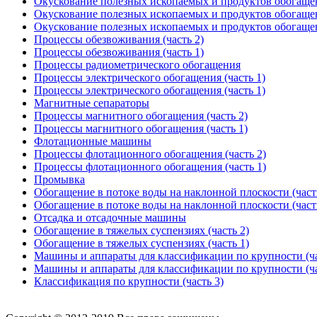
Окускование полезных ископаемых и продуктов обогащен
Окускование полезных ископаемых и продуктов обогащен
Окускование полезных ископаемых и продуктов обогащен
Процессы обезвоживания (часть 2)
Процессы обезвоживания (часть 1)
Процессы радиометрического обогащения
Процессы электрического обогащения (часть 1)
Процессы электрического обогащения (часть 1)
Магнитные сепараторы
Процессы магнитного обогащения (часть 2)
Процессы магнитного обогащения (часть 1)
Флотационные машины
Процессы флотационного обогащения (часть 2)
Процессы флотационного обогащения (часть 1)
Промывка
Обогащение в потоке воды на наклонной плоскости (част
Обогащение в потоке воды на наклонной плоскости (част
Отсадка и отсадочные машины
Обогащение в тяжелых суспензиях (часть 2)
Обогащение в тяжелых суспензиях (часть 1)
Машины и аппараты для классификации по крупности (ча
Машины и аппараты для классификации по крупности (ча
Классификация по крупности (часть 3)