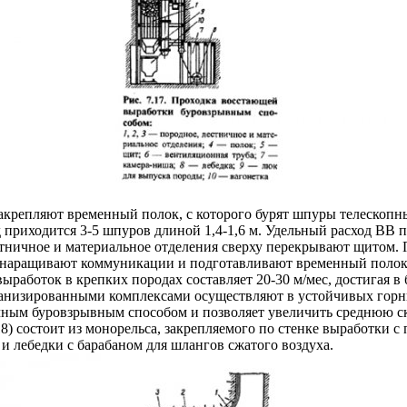
, закрепляют временный полок, с которого бурят шпуры телеско
приходится 3-5 шпуров длиной 1,4-1,6 м. Удельный расход ВВ пр
ничное и материальное отделения сверху перекрывают щитом. П
, наращивают коммуникации и подготавливают временный полок
работок в крепких породах составляет 20-30 м/мес, достигая в 
анизированными комплексами осуществляют в устойчивых горн
ным буровзрывным способом и позволяет увеличить среднюю ско
) состоит из монорельса, закрепляемого по стенке выработки 
 лебедки с барабаном для шлангов сжатого воздуха.