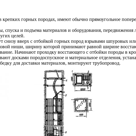
репких горных породах, имеют обычно прямоугольное поперечное
, спуска и подъема материалов и оборудования, передвижения 
угих целей.
 снизу вверх с отбойкой горных пород взрывами шпуровых или 
ковой ниши, ширину которой принимают равной ширине восстающ
ование. Начинают проходку восстающего с отбойки породы в кр
ивают досками породоспускное и материальное отделения, устан
бедку для доставки материалов, монтируют трубопровод.