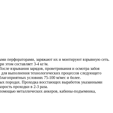
пными перфораторами, заряжают их и монтируют взрывную сеть.
и этом составляет 3-4 кг/м.
осле взрывания зарядов, проветривания и осмотра забоя
 для выполнения технологических процессов следующего
благоприятных условиях 75-100 м/мес и более.
ых породах. Проходка восстающих выработок указанными
рость проходки в 2-3 раза.
с помощью металлических анкеров, кабины-подъемника,