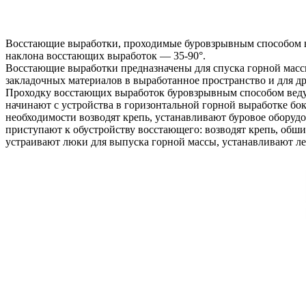
Восстающие выработки, проходимые буровзрывным способом в к
наклона восстающих выработок — 35-90°.
Восстающие выработки предназначены для спуска горной массы
закладочных материалов в выработанное пространство и для др
Проходку восстающих выработок буровзрывным способом ведут
начинают с устройства в горизонтальной горной выработке бо
необходимости возводят крепь, устанавливают буровое оборуд
приступают к обустройству восстающего: возводят крепь, обш
устраивают люки для выпуска горной массы, устанавливают ле