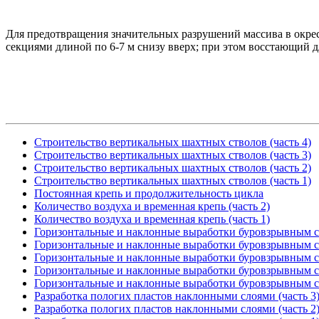
Для предотвращения значительных разрушений массива в окре
секциями длиной по 6-7 м снизу вверх; при этом восстающий дл
Строительство вертикальных шахтных стволов (часть 4)
Строительство вертикальных шахтных стволов (часть 3)
Строительство вертикальных шахтных стволов (часть 2)
Строительство вертикальных шахтных стволов (часть 1)
Постоянная крепь и продолжительность цикла
Количество воздуха и временная крепь (часть 2)
Количество воздуха и временная крепь (часть 1)
Горизонтальные и наклонные выработки буровзрывным сп
Горизонтальные и наклонные выработки буровзрывным сп
Горизонтальные и наклонные выработки буровзрывным сп
Горизонтальные и наклонные выработки буровзрывным сп
Горизонтальные и наклонные выработки буровзрывным сп
Разработка пологих пластов наклонными слоями (часть 3
Разработка пологих пластов наклонными слоями (часть 2