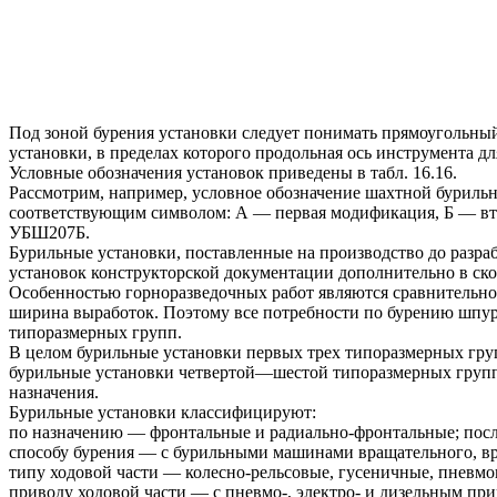
Под зоной бурения установки следует понимать прямоугольный
установки, в пределах которого продольная ось инструмента д
Условные обозначения установок приведены в табл. 16.16.
Рассмотрим, например, условное обозначение шахтной буриль
соответствующим символом: А — первая модификация, Б — втор
УБШ207Б.
Бурильные установки, поставленные на производство до разрабо
установок конструкторской документации дополнительно в ско
Особенностью горноразведочных работ являются сравнительно
ширина выработок. Поэтому все потребности по бурению шпур
типоразмерных групп.
В целом бурильные установки первых трех типоразмерных груп
бурильные установки четвертой—шестой типоразмерных групп 
назначения.
Бурильные установки классифицируют:
по назначению — фронтальные и радиально-фронтальные; посл
способу бурения — с бурильными машинами вращательного, вр
типу ходовой части — колесно-рельсовые, гусеничные, пневмо
приводу ходовой части — с пневмо-, электро- и дизельным пр