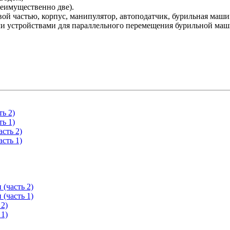
еимущественно две).
ой частью, корпус, манипулятор, автоподатчик, бурильная маши
ми устройствами для параллельного перемещения бурильной ма
ь 2)
ь 1)
сть 2)
сть 1)
(часть 2)
(часть 1)
 2)
 1)