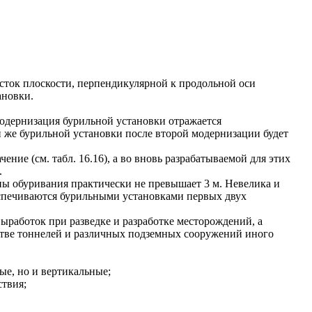
сток плоскости, перпендикулярной к продольной оси
ановки.
одернизация бурильной установки отражается
й же бурильной установки после второй модернизации будет
ие (см. табл. 16.16), а во вновь разрабатываемой для этих
.
ы обуривания практически не превышает 3 м. Невелика и
спечиваются бурильными установками первых двух
работок при разведке и разработке месторождений, а
тве тоннелей и различных подземных сооружений иного
е, но и вертикальные;
ствия;