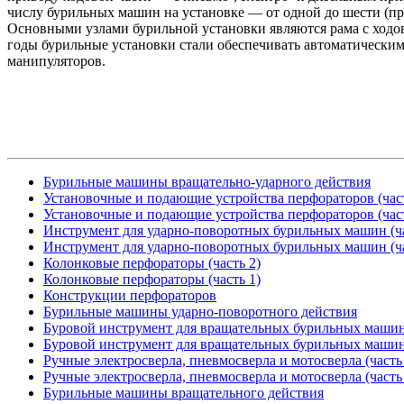
числу бурильных машин на установке — от одной до шести (пр
Основными узлами бурильной установки являются рама с ходов
годы бурильные установки стали обеспечивать автоматически
манипуляторов.
Бурильные машины вращательно-ударного действия
Установочные и подающие устройства перфораторов (част
Установочные и подающие устройства перфораторов (част
Инструмент для ударно-поворотных бурильных машин (ча
Инструмент для ударно-поворотных бурильных машин (ча
Колонковые перфораторы (часть 2)
Колонковые перфораторы (часть 1)
Конструкции перфораторов
Бурильные машины ударно-поворотного действия
Буровой инструмент для вращательных бурильных машин 
Буровой инструмент для вращательных бурильных машин 
Ручные электросверла, пневмосверла и мотосверла (часть
Ручные электросверла, пневмосверла и мотосверла (часть
Бурильные машины вращательного действия