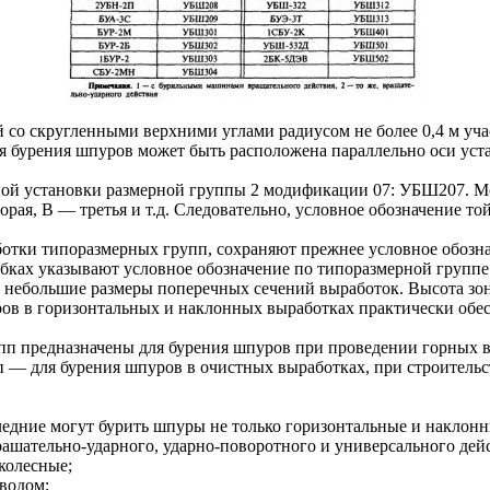
 со скругленными верхними углами радиусом не более 0,4 м уча
ля бурения шпуров может быть расположена параллельно оси уст
ной установки размерной группы 2 модификации 07: УБШ207. М
ая, В — третья и т.д. Следовательно, условное обозначение то
тки типоразмерных групп, сохраняют прежнее условное обозначен
бках указывают условное обозначение по типоразмерной группе
 небольшие размеры поперечных сечений выработок. Высота зон
ов в горизонтальных и наклонных выработках практически обе
п предназначены для бурения шпуров при проведении горных вы
— для бурения шпуров в очистных выработках, при строительс
едние могут бурить шпуры не только горизонтальные и наклонны
ашательно-ударного, ударно-поворотного и универсального дей
колесные;
иводом;