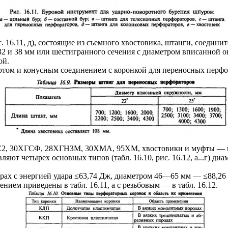
 16.11, д), состоящие из съемного хвостовика, штанги, соедин
32 и 38 мм или шестигранного сечения с диаметром вписанной о
ой.
ртом и конусным соединением с коронкой для переносных перфо
55С2, 30ХГСФ, 28ХГНЗМ, 30ХМА, 95ХМ, хвостовики и муфты —
яют четырех основных типов (табл. 16.10, рис. 16.12, а...г) 
рах с энергией удара ≤63,74 Дж, диаметром 46—65 мм — ≤88,26
ем приведены в табл. 16.11, а с резьбовым — в табл. 16.12.