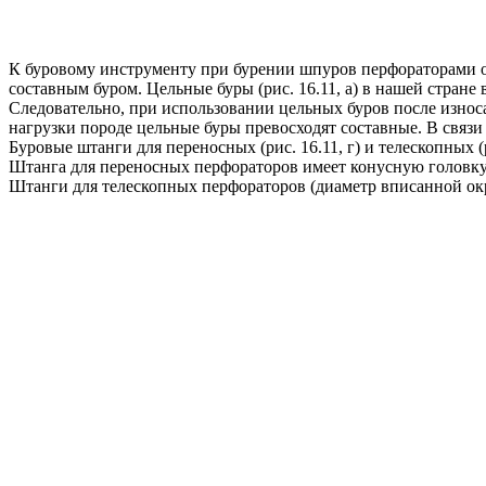
К буровому инструменту при бурении шпуров перфораторами от
составным буром. Цельные буры (рис. 16.11, а) в нашей стране
Следовательно, при использовании цельных буров после износа
нагрузки породе цельные буры превосходят составные. В связ
Буровые штанги для переносных (рис. 16.11, г) и телескопных 
Штанга для переносных перфораторов имеет конусную головку (
Штанги для телескопных перфораторов (диаметр вписанной окр