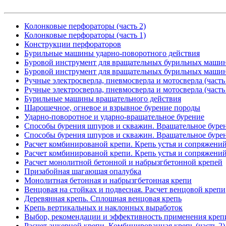
Колонковые перфораторы (часть 2)
Колонковые перфораторы (часть 1)
Конструкции перфораторов
Бурильные машины ударно-поворотного действия
Буровой инструмент для вращательных бурильных машин 
Буровой инструмент для вращательных бурильных машин 
Ручные электросверла, пневмосверла и мотосверла (часть
Ручные электросверла, пневмосверла и мотосверла (часть
Бурильные машины вращательного действия
Шарошечное, огневое и взрывное бурение породы
Ударно-поворотное и ударно-вращательное бурение
Способы бурения шпуров и скважин. Вращательное бурени
Способы бурения шпуров и скважин. Вращательное бурени
Расчет комбинированой крепи. Крепь устья и сопряжений 
Расчет комбинированой крепи. Крепь устья и сопряжений 
Расчет монолитной бетонной и набрызгбетонной крепей
Призабойная шагающая опалубка
Монолитная бетонная и набрызгбетонная крепи
Венцовая на стойках и подвесная. Расчет венцовой крепи
Деревянная крепь. Сплошная венцовая крепь
Крепь вертикальных и наклонных выработок
Выбор, рекомендации и эффективность применения креп
Расчет анкерной крепи. Комбинированная крепь (часть 2)