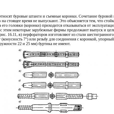
носят буровые штанги и съемные коронки. Сочетание буровой шта
 в на стоящее время не выпускают. Это объясняется тем, что сто
 его головки (коронки) приходится отказываться от эксплуатац
и с этим некоторые зарубежные фирмы продолжают выпуск и цел
(рис. 16.11, в) перфораторов изготовляют из стали шестигранног
конусность 7°) или резьбу для соединения с коронкой, упорный
ужности 22 и 25 мм) буртика не имеют.