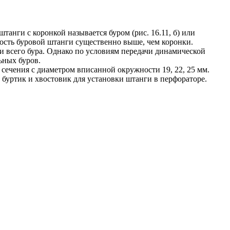
нги с коронкой называется буром (рис. 16.11, б) или
йкость буровой штанги существенно выше, чем коронки.
ии всего бура. Однако по условиям передачи динамической
ьных буров.
о сечения с диаметром вписанной окружности 19, 22, 25 мм.
 буртик и хвостовик для установки штанги в перфораторе.