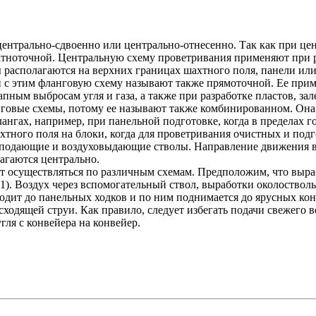
ентрально-сдвоенно или центрально-отнесенно. Так как при це
атноточной. Центральную схему проветривания применяют при 
располагаются на верхних границах шахтного поля, панели или
и с этим фланговую схему называют также прямоточной. Ее при
апным выбросам угля и газа, а также при разработке пластов, за
нговые схемы, потому ее называют также комбинированном. Она
ангах, например, при панельной подготовке, когда в пределах го
тного поля на блоки, когда для проветривания очистных и подг
ухоподающие и воздуховыдающие стволы. Направление движения 
агаются центрально.
т осуществляться по различным схемам. Предположим, что выра
 3.1). Воздух через вспомогательный ствол, выработки околоств
оходит до панельных ходков и по ним поднимается до ярусных 
сходящей струи. Как правило, следует избегать подачи свежего
гля с конвейера на конвейер.