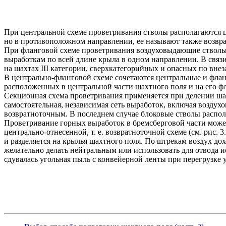
При центральной схеме проветривания стволы располагаются ц
но в противоположном направлении, ее называют также возвр
При фланговой схеме проветривания воздуховыдающие стволы 
выработкам по всей длине крыла в одном направлении. В связ
на шахтах III категории, сверхкатегорийных и опасных по внез
В центрально-фланговой схеме сочетаются центральные и фла
расположенных в центральной части шахтного поля и на его фл
Секционная схема проветривания применяется при делении шах
самостоятельная, независимая сеть выработок, включая возд
возвратноточным. В последнем случае блоковые стволы распол
Проветривание горных выработок в бремсберговой части може
центрально-отнесенной, т. е. возвратноточной схеме (см. рис.
и разделяется на крылья шахтного поля. По штрекам воздух д
желательно делать нейтральным или использовать для отвода и
сдувалась угольная пыль с конвейерной ленты при перегрузке у