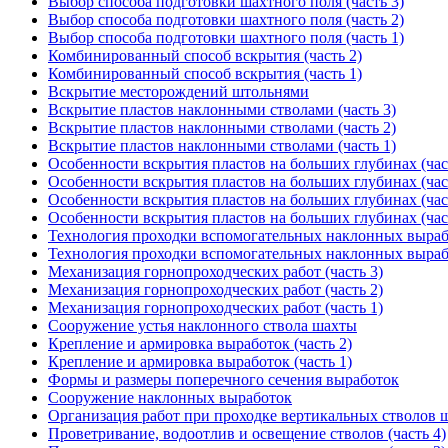
Выбор способа подготовки шахтного поля (часть 3)
Выбор способа подготовки шахтного поля (часть 2)
Выбор способа подготовки шахтного поля (часть 1)
Комбинированный способ вскрытия (часть 2)
Комбинированный способ вскрытия (часть 1)
Вскрытие месторождений штольнями
Вскрытие пластов наклонными стволами (часть 3)
Вскрытие пластов наклонными стволами (часть 2)
Вскрытие пластов наклонными стволами (часть 1)
Особенности вскрытия пластов на больших глубинах (час
Особенности вскрытия пластов на больших глубинах (час
Особенности вскрытия пластов на больших глубинах (час
Особенности вскрытия пластов на больших глубинах (час
Технология проходки вспомогательных наклонных вырабо
Технология проходки вспомогательных наклонных вырабо
Механизация горнопроходческих работ (часть 3)
Механизация горнопроходческих работ (часть 2)
Механизация горнопроходческих работ (часть 1)
Сооружение устья наклонного ствола шахты
Крепление и армировка выработок (часть 2)
Крепление и армировка выработок (часть 1)
Формы и размеры поперечного сечения выработок
Сооружение наклонных выработок
Организация работ при проходке вертикальных стволов 
Проветривание, водоотлив и освещение стволов (часть 4)