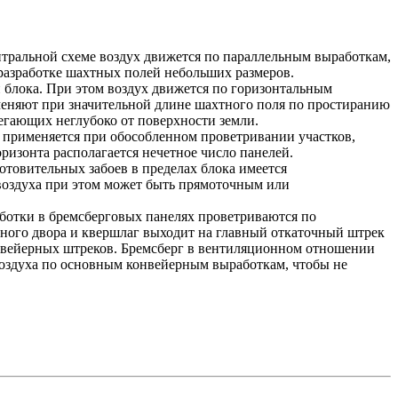
нтральной схеме воздух движется по параллельным выработкам,
разработке шахтных полей небольших размеров.
 блока. При этом воздух движется по горизонтальным
меняют при значительной длине шахтного поля по простиранию
легающих неглубоко от поверхности земли.
 применяется при обособленном проветривании участков,
ризонта располагается нечетное число панелей.
отовительных забоев в пределах блока имеется
воздуха при этом может быть прямоточным или
ботки в бремсберговых панелях проветриваются по
ольного двора и квершлаг выходит на главный откаточный штрек
конвейерных штреков. Бремсберг в вентиляционном отношении
 воздуха по основным конвейерным выработкам, чтобы не