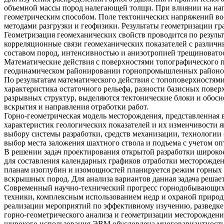
объемной массы пород налегающей толщи. При влиянии на нап
геометрическим способом. Поле тектонических напряжений во
методами разгрузки и геофизики. Результаты геометризации г
Геометризация геомеханических свойств проводится по резуль
корреляционные связи геомеханических показателей с различн
составом пород, интенсивностью и анизотропией трещиноватост
Математические действия с поверхностями топографического п
геодинамическом районировании горнопромышленных районо
По результатам математического действия с топоповерхностям
характеристика остаточного рельефа, разности базисных повер
разрывных структур, выделяются тектонические блоки и обосн
вскрытия и направления отработки работ.
Горно-геометрическая модель месторождения, представленная в
характеристик геологических показателей и их изменчивости 
выбору системы разработки, средств механизации, технологии 
выбор места заложения шахтного ствола и подъема с учетом о
В решении задач проектирования открытой разработки широк
для составления календарных графиков отработки месторожде
планам изоглубин и изомощностей планируется режим горных 
вскрышных пород. Для анализа вариантов данная задача реша
Современный научно-технический прогресс горнодобывающих 
техники, комплексным использованием недр и охраной природ
реализации мероприятий по эффективному изучению, разведке
горно-геометрического анализа и геометризации месторожден
широкого использования ЭВМ обусловлена многовариантность