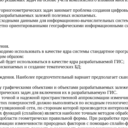
 горногеометрических задач занимает проблема создания цифро
 разрабатываемых залежей полезных ископаемых.
 исходными данными для информационно-вычислительных систем
етно ориентированными географическими информационными сис
ения.
одимо использовать в качестве ядра системы стандартное прогр
им образом:
й будет использоваться в качестве ядра разрабатываемой ГИС;
ископаемых и создание тематических БД;
ждения. Наиболее предпочтительный вариант предполагает ска
ду графическими объектами и объектами разрабатываемых залеж
трических задач для включения их в разрабатываемую ГИС.
в точной и надежной пространственной аппроксимации изменчи
тих поверхностей должно выполняться по исходным геологичес
уляционной сети, по сторонам которой производится интерполя
 функций (сплайнов) является наиболее точным методом обрабо
одобласти геометрически правильной формы. При разработке пр
имации изменчивости природных факторов с помощью сплайн-фу