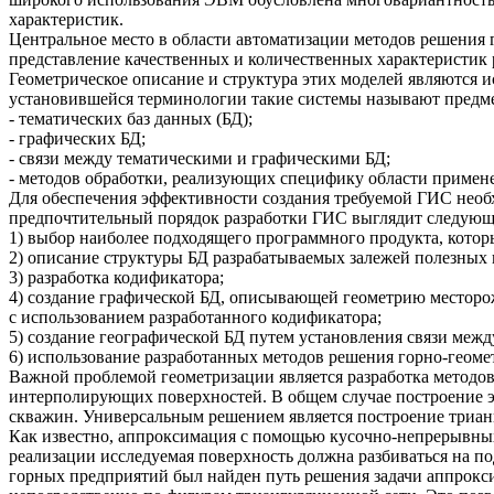
характеристик.
Центральное место в области автоматизации методов решения
представление качественных и количественных характеристик
Геометрическое описание и структура этих моделей являются
установившейся терминологии такие системы называют предм
- тематических баз данных (БД);
- графических БД;
- связи между тематическими и графическими БД;
- методов обработки, реализующих специфику области примен
Для обеспечения эффективности создания требуемой ГИС необх
предпочтительный порядок разработки ГИС выглядит следующ
1) выбор наиболее подходящего программного продукта, которы
2) описание структуры БД разрабатываемых залежей полезных 
3) разработка кодификатора;
4) создание графической БД, описывающей геометрию месторо
с использованием разработанного кодификатора;
5) создание географической БД путем установления связи меж
6) использование разработанных методов решения горно-геоме
Важной проблемой геометризации является разработка методо
интерполирующих поверхностей. В общем случае построение э
скважин. Универсальным решением является построение трианг
Как известно, аппроксимация с помощью кусочно-непрерывных
реализации исследуемая поверхность должна разбиваться на п
горных предприятий был найден путь решения задачи аппрокс