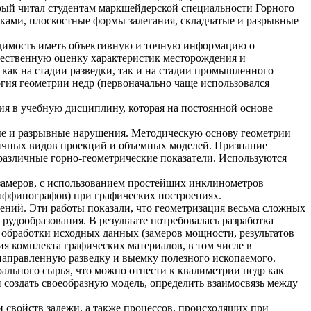
рый читал студентам маркшейдерской специальности Горного
етками, плоскостные формы залегания, складчатые и разрывные
одимость иметь объективную и точную информацию о
чественную оценку характеристик месторождения и
как на стадии разведки, так и на стадии промышленного
гия геометрии недр (первоначально чаще использовался
ния в учебную дисциплину, которая на постоянной основе
тые и разрывные нарушения. Методическую основу геометрии
личных видов проекций и объемных моделей. Признание
азличные горно-геометрические показатели. Используются
замеров, с использованием простейших инклинометров
 аффинографов) при графических построениях.
ений. Эти работы показали, что геометризация весьма сложных
рудообразования. В результате потребовалась разработка
 обработки исходных данных (замеров мощности, результатов
ия комплекта графических материалов, в том числе в
енаправленную разведку и выемку полезного ископаемого.
ального сырья, что можно отнести к квалиметрии недр как
 создать своеобразную модель, определить взаимосвязь между
 свойств залежи, а также процессов, происходящих при