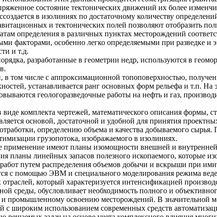
ряженное состояние тектонических движений их более изменчив
ссоздается в изолиниях по достаточному количеству определени
равитационных и тектонических полей позволяют отобразить пол
татам определения в различных пунктах месторождений соответ
ыми факторами, особенно легко определяемыми при разведке и 
и и т.д.
орядка, разработанные в геометрии недр, используются в геомо
в.
и, в том числе с аппроксимационной топоповерхностью, полученн
хностей, устанавливается ранг основных форм рельефа и т.п. На 
овываются геологоразведочные работы на нефть и газ, производ
 виде комплекта чертежей, математического описания формы, стр
является основой, достаточной и удобной для принятия проект
отработки, определению объема и качества добываемого сырья. 
птимизации грузопотока, изображаемого в изолиниях.
ое применение имеют планы изомощности внешней и внутренне
ния планы линейных запасов полезного ископаемого, которые и
работ путем распределения объемов добычи и вскрыши при имит
ется с помощью ЭВМ и специального моделирования режима веде
отраслей, который характеризуется интенсификацией произво
ной среды, обусловливает необходимость полного и объективн
 и промышленному освоению месторождений. В значительной ме
ий с широким использованием современных средств автоматиза
ю решаемых задач на основе учета комплексного влияния мног