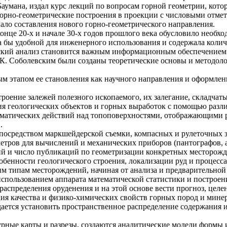
умана, издал курс лекций по вопросам горной геометрии, кото
: горно-геометрические построения в проекции с числовыми отм
чало составления нового горно-геометрического направления.
це 20-х и начале 30-х годов прошлого века обусловило необх
а бы удобной для инженерного использования и содержала коли
еский анализ становится важным информационным обеспечением 
К. Соболевским были созданы теоретические основы и методоло
ным этапом ее становления как научного направления и оформле
роение залежей полезного ископаемого, их залегание, складча
ния геологических объектов и горных выработок с помощью раз
матических действий над топоповерхностями, отображающими р
.
 посредством маркшейдерской съемки, компасных и рулеточных 
метров для вычислений и механических приборов (пантографов,
ний и число публикаций по геометризации конкретных месторожд
енности геологического строения, локализации руд и процесса 
м типам месторождений, начиная от анализа и предварительной
использованием аппарата математической статистики и построен
распределения оруденения и на этой основе вести прогноз, цел
ия качества и физико-химических свойств горных пород и минер
ается установить пространственное распределение содержания и
рные карты и разрезы, создаются аналитические модели формы и