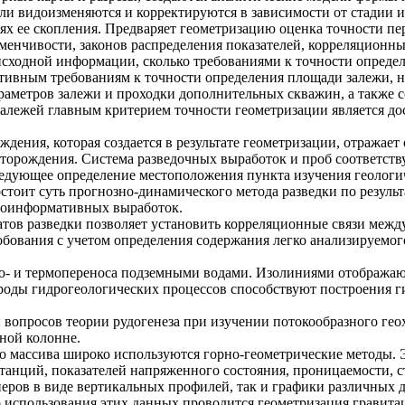
дели видоизменяются и корректируются в зависимости от стадии
иях ее скопления. Предваряет геометризацию оценка точности 
изменчивости, законов распределения показателей, корреляционных
исходной информации, сколько требованиями к точности определ
тивным требованиям к точности определения площади залежи, не
раметров залежи и проходки дополнительных скважин, а также с
залежей главным критерием точности геометризации является д
ждения, которая создается в результате геометризации, отражае
сторождения. Система разведочных выработок и проб соответств
едующее определение местоположения пункта изучения геологич
тоит суть прогнозно-динамического метода разведки по результ
лоинформативных выработок.
атов разведки позволяет установить корреляционные связи межд
обования с учетом определения содержания легко анализируемог
о- и термопереноса подземными водами. Изолиниями отображаю
ироды гидрогеологических процессов способствуют построения 
 вопросов теории рудогенеза при изучении потокообразного ге
ной колонне.
о массива широко используются горно-геометрические методы. 
танций, показателей напряженного состояния, проницаемости, 
перов в виде вертикальных профилей, так и графики различных 
о использования этих данных проводится геометризация гравита