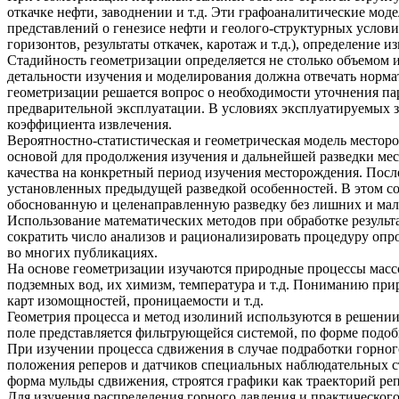
откачке нефти, заводнении и т.д. Эти графоаналитические мо
представлений о генезисе нефти и геолого-структурных услов
горизонтов, результаты откачек, каротаж и т.д.), определение 
Стадийность геометризации определяется не столько объемом 
детальности изучения и моделирования должна отвечать норма
геометризации решается вопрос о необходимости уточнения па
предварительной эксплуатации. В условиях эксплуатируемых 
коэффициента извлечения.
Вероятностно-статистическая и геометрическая модель месторо
основой для продолжения изучения и дальнейшей разведки ме
качества на конкретный период изучения месторождения. Посл
установленных предыдущей разведкой особенностей. В этом сос
обоснованную и целенаправленную разведку без лишних и ма
Использование математических методов при обработке результ
сократить число анализов и рационализировать процедуру опр
во многих публикациях.
На основе геометризации изучаются природные процессы масс
подземных вод, их химизм, температура и т.д. Пониманию пр
карт изомощностей, проницаемости и т.д.
Геометрия процесса и метод изолиний используются в решении
поле представляется фильтрующейся системой, по форме подоб
При изучении процесса сдвижения в случае подработки горног
положения реперов и датчиков специальных наблюдательных с
форма мульды сдвижения, строятся графики как траекторий ре
Для изучения распределения горного давления и практическог