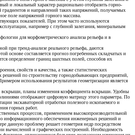
ый и локальный характер рационально отобразить горно-
й градиентов и направлений таких напряжений, получаемых
ное поле напряжений горного массива.
ствующих показателей. При этом часто используются
эксплуатации, например с глубиной залегания, минеральным
рфологии для морфометрического анализа рельефа и в
ой при тренд-анализе реального рельефа, даются
этой основе составляется прогноз погребенных складчатых и
ится определение границ шахтных полей, способов их
оения, свойств и качества, а также статистических
ных решений по строительству горнодобывающих предприятий,
Примером использования результатов геометризации является
й вскрыши, планы изменения коэффициента вскрыши. Удобны
золиниями отображают цифровую матрицу этого параметра. По
ации экскаваторной отработки полезного ископаемого и
ния горных работ.
дственных процессов, применением высокопроизводительной
ого информационного обеспечения инженерных решений и
ре данную проблему решает геометрия недр посредством
ции вычислений и графических построений. Необходимость
их факторов, отличающихся большим диапазоном изменения их