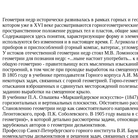
Геометрия недр исторически развивалась в рамках горных и г
котором уже в XVI веке рассматриваются горногеометрические
пространственное положение рудных тел и пластов, общие зак
Содержащиеся здесь понятия, характеризующие форму и элемент
используются без изменения и в настоящее время. Г. Агрикол
приборов и приспособлений (горный компас, ватерпас, угломер,
У истоков отечественной геометрии недр стоял М.В. Ломонос
геометрии для познания недр: «...ныне настоит употребить... 
общую геометрию - правительницу всех мысленных изысканий»
построений, в том числе при проходке выработок на смещенну
В 1805 году в учебнике преподавателя Горного корпуса А.И. 
некоторых задач, связанных с горной геометрией. Горно-геом
отыскания взброшенных и сдвинутых месторождений полезных 
заданию выработки на смещенное крыло.
В учебнике П.А. Олышева «Маркшейдерское искусство» (1847)
горизонтальных и вертикальных плоскостях. Обстоятельно ра
Становлению геометрии недр как самостоятельного направлени
Леонтовского, проф. П.К. Соболевского. В 1905 году вышла в 
геометрия)», в которой детально рассмотрены задачи, относящ
зарубежных авторов о геометрии дизъюнктивов.
Профессор Санкт-Петербургского горного института В.И. Баума
номенклатуры дизъюнктивов и решения задач, связанных с разв