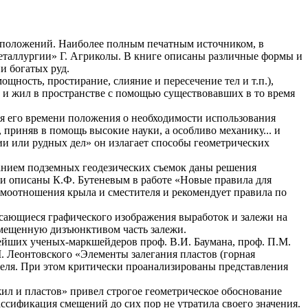
ых положений. Наиболее полным печатным источником, в
металлургии» Г. Агриколы. В книге описаны различные формы и
и богатых руд.
щность, простирание, слияние и пересечение тел и т.п.),
в и жил в пространстве с помощью существовавших в то время
я его времени положения о необходимости использования
, приняв в помощь высокие науки, а особливо механику... и
и или рудных дел» он излагает способы геометрических
санием подземных геодезических съемок даны решения
ли описаны К.Ф. Бутеневым в работе «Новые правила для
моотношения крыла и сместителя и рекомендует правила по
асающиеся графического изображения выработок и залежи на
смещенную дизъюнктивом часть залежи.
ейших ученых-маркшейдеров проф. В.И. Баумана, проф. П.М.
. Леонтовского «Элементы залегания пластов (горная
ителя. При этом критически проанализированы представления
жил и пластов» привел строгое геометрическое обоснование
ссификация смещений до сих пор не утратила своего значения.