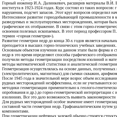
Горный инженер И.А. Далинкевич, расширив материалы В.И. Ба
института в 1923-1924 годах. Курс состоял из таких вопросов
нарушения, подсчет запасов. Этот круг вопросов определил на
Интенсивное развитие горнодобывающей промышленности в кон
разведуемых и эксплуатируемых месторождениях, которая был
графическое их отображение. В связи с этим горно-геометрич
освоения полезных ископаемых. В этот период профессором П.
термин «горная геометрия»).
Развитие геометрии недр до конца 30-х годов является началь
преподается в высших горно-технических учебных заведениях.
Основным объектом изучения на данном этапе были форма и ст
недр в это время определяют способы графического отображе
получили методы геометризации посредством изолиний и мате
методы математической статистики и аналитической геометрии
Геометризация осуществлялась на основе данных, полученных
(электролитических, магнитных) для съемки скважин, арифмо
После 1945 года в значительной мере возрос объем исследова
рудных месторождений неэффективна, если не учитываются особ
методики геометризации применительно к геолого-генетически
опробования и др.) до горно-геометрической интерпретации с 
изолиниях. Все это дало возможность выявить закономерности 
Для рудных месторождений особое значение имеет геометризац
составной части геометрии недр. Графоаналитическим путем уд
компонентами.
При геометризации нефтяных залежей обычно строятся структу