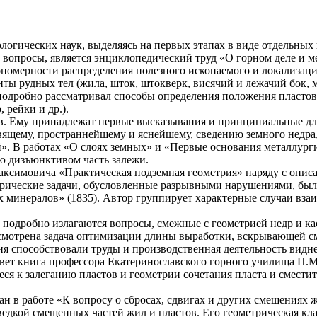
еологических наук, выделяясь на первых этапах в виде отдельн
 вопросы, является энциклопедический труд «О горном деле и 
ономерности распределения полезного ископаемого и локализаци
ы рудных тел (жила, шток, штокверк, висячий и лежачий бок, мо
а подробно рассматривал способы определения положения пласто
 рейки и др.).
ов. Ему принадлежат первые высказывания и принципиальные дл
к вящему, пространнейшему и яснейшему, сведению земного недра
. В работах «О слоях земных» и «Первые основания металлурги
ю дизъюнктивом часть залежи.
Максимовича «Практическая подземная геометрия» наряду с опи
етрические задачи, обусловленные разрывными нарушениями, бы
минералов» (1835). Автор группирует характерные случаи взаи
 подробно излагаются вопросы, смежные с геометрией недр и к
ссмотрена задача оптимизации длины выработки, вскрывающей 
я способствовали труды и производственная деятельность видн
свет книга профессора Екатеринославского горного училища П.М
иеся к залеганию пластов и геометрии сочетания пласта и смест
н в работе «К вопросу о сбросах, сдвигах и других смещениях 
едкой смещенных частей жил и пластов. Его геометрическая кла