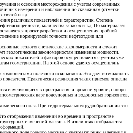
 изучения и освоения месторождения с учетом современных
первичных измерений и наблюдений по скважинам (отметки
 связей и т.д.
ения различных показателей и характеристик. Степень
фтенасыщенности, количества запасов и т.д. По материалам
оставляется проект разработки и осуществления пробной
остижение нормируемой точности нефтеотдачи или
т основные геологогенетические закономерности и служит
ует геологическим закономерностям изменения мощности,
еских показателей и факторов осуществляется с учетом уже
атам геометризации. На этой основе удается осуществлять
у компонентами полезного ископаемого. Это дает возможность
о показателя. Практически реализация таких приемов описана
тся изменяющиеся в пространстве и времени уровни, напоры
гипсометрических карт водоупорных и водоносных горизонтов,
охимического поля. При гидротермальном рудообразовании это
Это отображения изменений во времени и пространстве
структурных изменений массива. В изолиниях отображается
деформаций.
ционного поля горного массива с учетом глубины залегания и