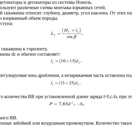
детонаторы и детонаторы из системы Нонель.
ользуют различные схемы монтажа взрывных сетей.
скважины относят: глубину, диаметр, угол наклона. От этих па
 и взорванный объем породы.
ступа:
на скважины к горизонту.
жины dc и обычно составляет:
гулируемая зона дробления, а незаряжаемая часть оставлена под
количества BB при установленной длине заряда l=Lc-lз, при эт
амого ВВ.
енные забойкой или воздушным промежутком. Количество таких 