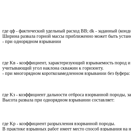
где qф - фактический удельный расход BB; dk - заданный (кон
Ширина развала горной массы приближенно может быть устан
- при однорядном взрывании
где Kв - коэффициент, характеризующий взрываемость пород и со
учитывающий угол наклона скважин к горизонту.
- при многорядном короткозамедленном взрывании без буфера:
где Kз - коэффициент дальности отброса взорванной породы, за
Высота развала при однорядном взрывании составляет:
где Kp - коэффициент разрыхления взорванной породы.
В практике взрывных работ имеет место способ взрывания на н