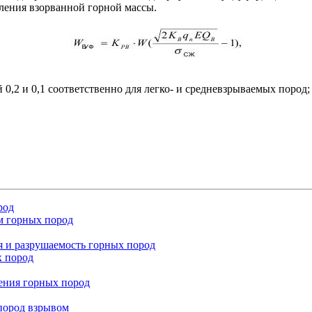
ления взорванной горной массы.
,2 и 0,1 соответственно для легко- и средневзрываемых пород;
род
м горных пород
 и разрушаемость горных пород
х пород
ения горных пород
пород взрывом