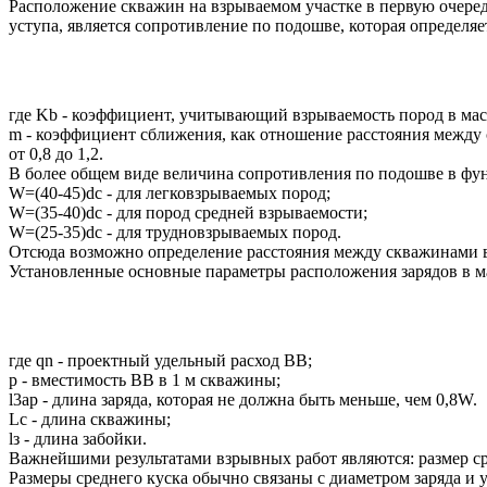
Расположение скважин на взрываемом участке в первую очеред
уступа, является сопротивление по подошве, которая определя
где Kb - коэффициент, учитывающий взрываемость пород в масси
m - коэффициент сближения, как отношение расстояния между 
от 0,8 до 1,2.
В более общем виде величина сопротивления по подошве в фу
W=(40-45)dc - для легковзрываемых пород;
W=(35-40)dc - для пород средней взрываемости;
W=(25-35)dc - для трудновзрываемых пород.
Отсюда возможно определение расстояния между скважинами 
Установленные основные параметры расположения зарядов в ма
где qn - проектный удельный расход BB;
р - вместимость BB в 1 м скважины;
l3ap - длина заряда, которая не должна быть меньше, чем 0,8W.
Lc - длина скважины;
lз - длина забойки.
Важнейшими результатами взрывных работ являются: размер ср
Размеры среднего куска обычно связаны с диаметром заряда и