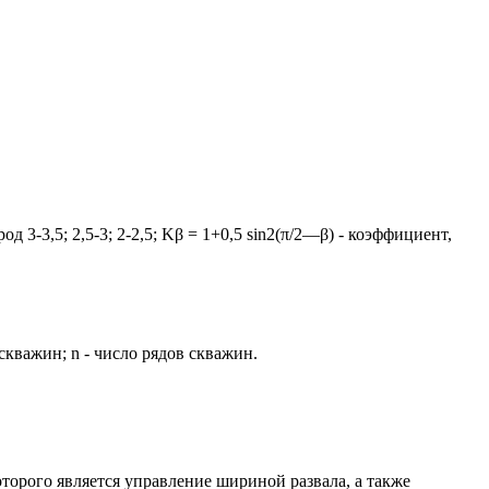
3-3,5; 2,5-3; 2-2,5; Kβ = 1+0,5 sin2(π/2—β) - коэффициент,
скважин; n - число рядов скважин.
оторого является управление шириной развала, а также