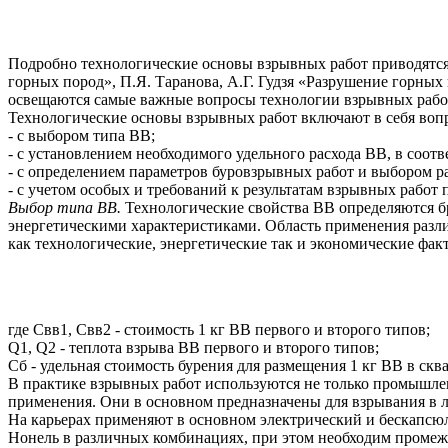
Подробно технологические основы взрывных работ приводятся
горных пород», П.Я. Таранова, А.Г. Гудзя «Разрушение горных
освещаются самые важные вопросы технологии взрывных работ
Технологические основы взрывных работ включают в себя вопр
- с выбором типа BB;
- с установлением необходимого удельного расхода BB, в соот
- с определением параметров буровзрывных работ и выбором 
- с учетом особых и требований к результатам взрывных работ 
Выбор типа ВВ.
Технологические свойства BB определяются б
энергетическими характеристиками. Область применения разл
как технологические, энергетические так и экономические фа
где Cвв1, Свв2 - стоимость 1 кг BB первого и второго типов;
Q1, Q2 - теплота взрыва BB первого и второго типов;
Cб - удельная стоимость бурения для размещения 1 кг BB в скв
В практике взрывных работ используются не только промышле
применения. Они в основном предназначены для взрывания в л
На карьерах применяют в основном электрический и бескапсю
Нонель в различных комбинациях, при этом необходим промеж