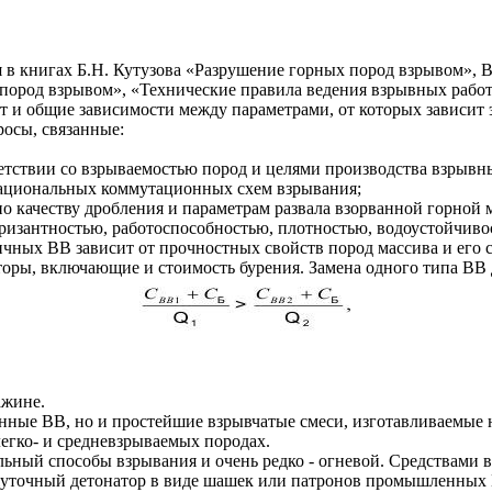
 в книгах Б.Н. Кутузова «Разрушение горных пород взрывом», 
 пород взрывом», «Технические правила ведения взрывных работ
 и общие зависимости между параметрами, от которых зависит 
осы, связанные:
ветствии со взрываемостью пород и целями производства взрывн
рациональных коммутационных схем взрывания;
по качеству дробления и параметрам развала взорванной горной 
ризантностью, работоспособностью, плотностью, водоустойчив
ичных BB зависит от прочностных свойств пород массива и его
кторы, включающие и стоимость бурения. Замена одного типа BB
ажине.
нные BB, но и простейшие взрывчатые смеси, изготавливаемые 
егко- и средневзрываемых породах.
льный способы взрывания и очень редко - огневой. Средствам
уточный детонатор в виде шашек или патронов промышленных В