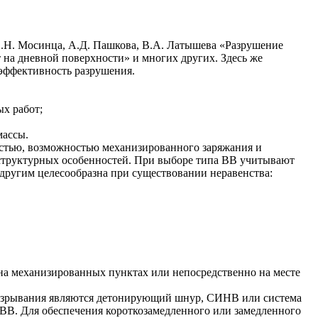
В.Н. Мосинца, А.Д. Пашкова, В.А. Латышева «Разрушение
 на дневной поверхности» и многих других. Здесь же
эффективность разрушения.
ых работ;
массы.
остью, возможностью механизированного заряжания и
 структурных особенностей. При выборе типа BB учитывают
 другим целесообразна при существовании неравенства:
на механизированных пунктах или непосредственно на месте
и взрывания являются детонирующий шнур, СИНВ или система
В. Для обеспечения короткозамедленного или замедленного