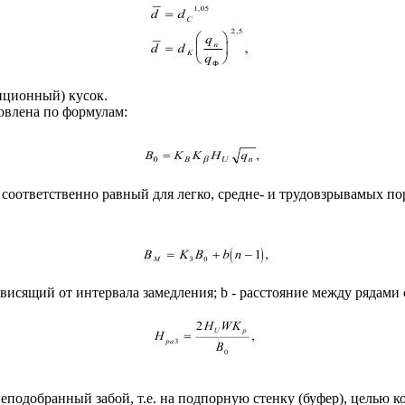
диционный) кусок.
овлена по формулам:
ответственно равный для легко, средне- и трудовзрывамых пород 
висящий от интервала замедления; b - расстояние между рядами 
еподобранный забой, т.е. на подпорную стенку (буфер), целью к