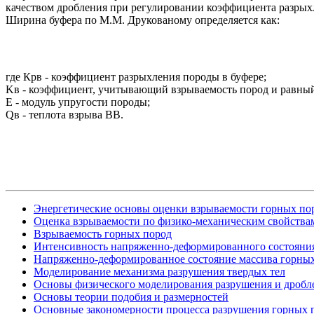
качеством дробления при регулировании коэффициента разрых
Ширина буфера по М.М. Друкованому определяется как:
где Крв - коэффициент разрыхления породы в буфере;
Kв - коэффициент, учитывающий взрываемость пород и равный 0
E - модуль упругости породы;
Qв - теплота взрыва ВВ.
Энергетические основы оценки взрываемости горных по
Оценка взрываемости по физико-механическим свойства
Взрываемость горных пород
Интенсивность напряженно-деформированного состояния
Напряженно-деформированное состояние массива горны
Моделирование механизма разрушения твердых тел
Основы физического моделирования разрушения и дробл
Основы теории подобия и размерностей
Основные закономерности процесса разрушения горных 