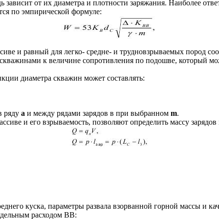
ь зависит от их диаметра и плотности заряжания. Наиболее отв
ется по эмпирической формуле:
ве и равный для легко- средне- и трудновзрываемых пород соотв
скважинами к величине сопротивления по подошве, который мож
нкции диаметра скважин может составлять:
в ряду
а
и между рядами зарядов в при выбранном
m
.
ссиве и его взрываемость, позволяют определить массу зарядо
еднего куска, параметры развала взорванной горной массы и ка
 удельным расходом BB: