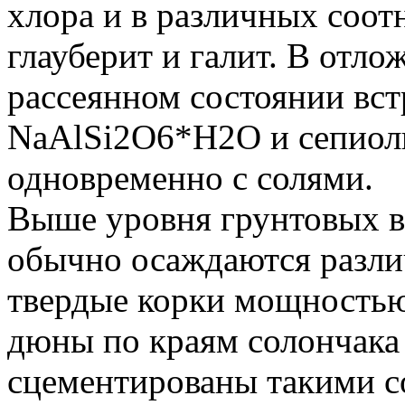
хлора и в различных соо
глауберит и галит. В отло
рассеянном состоянии вс
NaAlSi2O6*H2O и сепиол
одновременно с солями.
Выше уровня грунтовых в
обычно осаждаются разли
твердые корки мощностью
дюны по краям солончака
сцементированы такими с