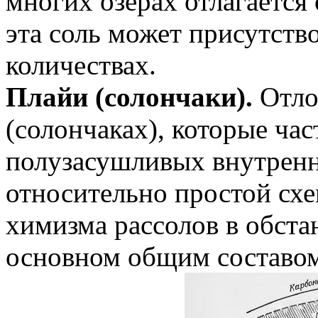
многих озерах отлагается о
эта соль может присутств
количествах.
Плайи (солончаки).
Отло
(солончаках), которые ча
полузасушливых внутренн
относительно простой схе
химизма рассолов в обста
основном общим составом